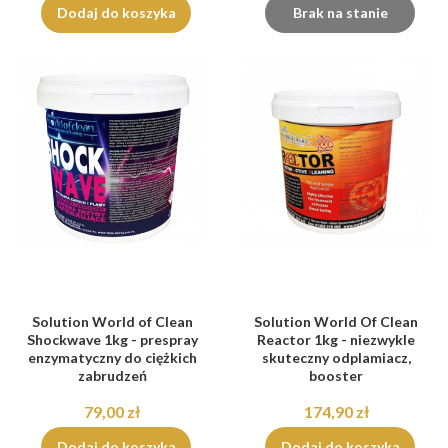
Dodaj do koszyka
Brak na stanie
Solution World of Clean
Solution World Of Clean
Shockwave 1kg - prespray
Reactor 1kg - niezwykle
enzymatyczny do ciężkich
skuteczny odplamiacz,
zabrudzeń
booster
79,00 zł
174,90 zł
Dodaj do koszyka
Dodaj do koszyka