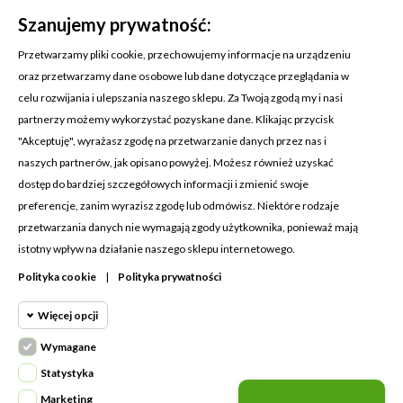
Szanujemy prywatność:
Przetwarzamy pliki cookie, przechowujemy informacje na urządzeniu
oraz przetwarzamy dane osobowe lub dane dotyczące przeglądania w
celu rozwijania i ulepszania naszego sklepu. Za Twoją zgodą my i nasi
KONTAKT Z NAMI
partnerzy możemy wykorzystać pozyskane dane. Klikając przycisk
Adres:
Cosmetic4car
"Akceptuję", wyrażasz zgodę na przetwarzanie danych przez nas i
Budzisz 73A
naszych partnerów, jak opisano powyżej. Możesz również uzyskać
39-200 Dębica
dostęp do bardziej szczegółowych informacji i zmienić swoje
preferencje, zanim wyrazisz zgodę lub odmówisz. Niektóre rodzaje
Dominik:
+48 660626154
przetwarzania danych nie wymagają zgody użytkownika, ponieważ mają
istotny wpływ na działanie naszego sklepu internetowego.
Klaudia:
+48 730634730
Polityka cookie
|
Polityka prywatności
Email:
biuro@c4c.pl
Więcej opcji
MOJE KONTO

Wymagane
Cookie funkcjonalne
PRODUKTY

Wymagane
Statystyka
Wymagane pliki cookie oraz cookie
NASZA FIRMA

Marketing