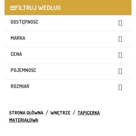
FILTRUJ WEDŁUG
DOSTĘPNOŚĆ

MARKA

CENA

POJEMNOŚĆ

ROZMIAR

STRONA GŁÓWNA
WNĘTRZE
TAPICERKA
MATERIAŁOWA