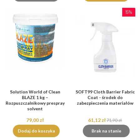
15%
Solution World of Clean
SOFT99 Cloth Barrier Fabric
BLAZE 1 kg –
Coat - środek do
Rozpuszczalnikowy prespray
zabezpieczenia materiałów
solvent
79,00 zł
61,12 zł
71,90 zł
Dodaj do koszyka
Brak na stanie