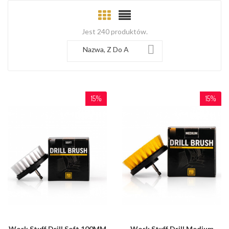
Jest 240 produktów.

Nazwa, Z Do A
15%
15%
Work Stuff Drill Soft 100MM
Work Stuff Drill Medium