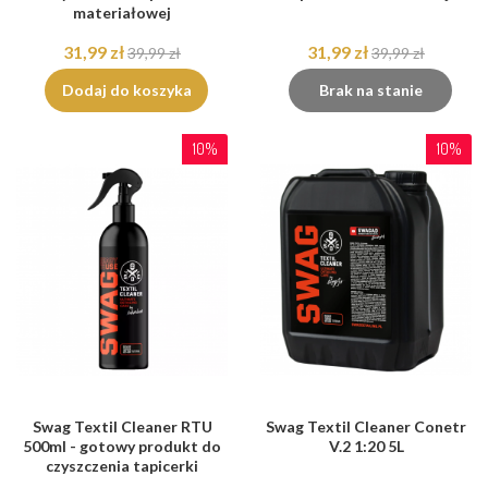
materiałowej
31,99 zł
31,99 zł
39,99 zł
39,99 zł
Dodaj do koszyka
Brak na stanie
10%
10%
Swag Textil Cleaner RTU
Swag Textil Cleaner Conetr
500ml - gotowy produkt do
V.2 1:20 5L
czyszczenia tapicerki