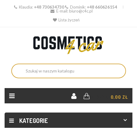
Klaudia:
+48 730634730
Dominik:
+48 660626154
E-mail:
biuro@c4c.pl
Lista życzeń
KOSZYK:
0,00 ZŁ
KATEGORIE