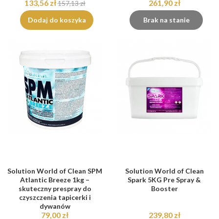
133,56 zł
261,90 zł
157,13 zł
Dodaj do koszyka
Brak na stanie
Solution World of Clean SPM
Solution World of Clean
Atlantic Breeze 1kg –
Spark 5KG Pre Spray &
skuteczny prespray do
Booster
czyszczenia tapicerki i
dywanów
79,00 zł
239,80 zł