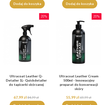
Dodaj do koszyka
Dodaj do koszyka
20%
20%
Ultracoat Leather Q-
Ultracoat Leather Cream
Detailer 1L- Quickdetailer
500ml - Innowacyjny
do tapicerki skórzanej
preparat do konserwacji
skóry
67,99 zł
55,99 zł
84,99 zł
69,99 zł