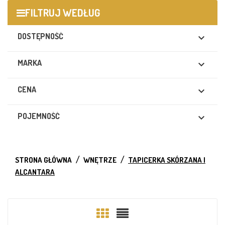
FILTRUJ WEDŁUG
DOSTĘPNOŚĆ

MARKA

CENA

POJEMNOŚĆ

STRONA GŁÓWNA
WNĘTRZE
TAPICERKA SKÓRZANA I
ALCANTARA