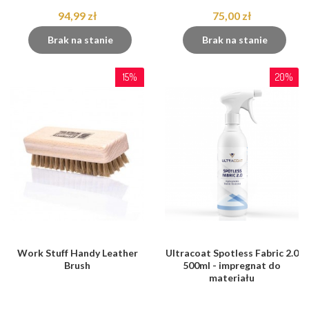
94,99 zł
75,00 zł
Brak na stanie
Brak na stanie
15%
20%
Work Stuff Handy Leather
Ultracoat Spotless Fabric 2.0
Brush
500ml - impregnat do
materiału