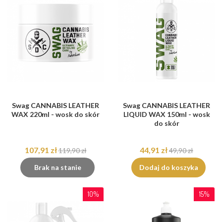
Swag CANNABIS LEATHER
Swag CANNABIS LEATHER
WAX 220ml - wosk do skór
LIQUID WAX 150ml - wosk
do skór
107,91 zł
44,91 zł
119,90 zł
49,90 zł
Brak na stanie
Dodaj do koszyka
10%
15%