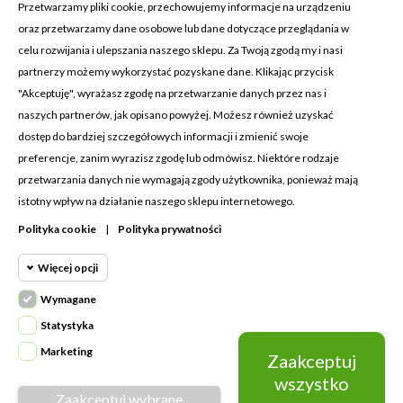
Przetwarzamy pliki cookie, przechowujemy informacje na urządzeniu
oraz przetwarzamy dane osobowe lub dane dotyczące przeglądania w
celu rozwijania i ulepszania naszego sklepu. Za Twoją zgodą my i nasi
KONTAKT Z NAMI
partnerzy możemy wykorzystać pozyskane dane. Klikając przycisk
Adres:
Cosmetic4car
"Akceptuję", wyrażasz zgodę na przetwarzanie danych przez nas i
Budzisz 73A
naszych partnerów, jak opisano powyżej. Możesz również uzyskać
39-200 Dębica
dostęp do bardziej szczegółowych informacji i zmienić swoje
preferencje, zanim wyrazisz zgodę lub odmówisz. Niektóre rodzaje
Dominik:
+48 660626154
przetwarzania danych nie wymagają zgody użytkownika, ponieważ mają
istotny wpływ na działanie naszego sklepu internetowego.
Klaudia:
+48 730634730
Polityka cookie
|
Polityka prywatności
Email:
biuro@c4c.pl
Więcej opcji
MOJE KONTO

Wymagane
Cookie funkcjonalne
PRODUKTY

Wymagane
Statystyka
Wymagane pliki cookie oraz cookie
NASZA FIRMA

Marketing
Zaakceptuj
Cookie
HttpOnly. Pliki cookie wymagane do
statystyczne
wszystko
przeglądania witryny i korzystania z jej
Zaakceptuj wybrane