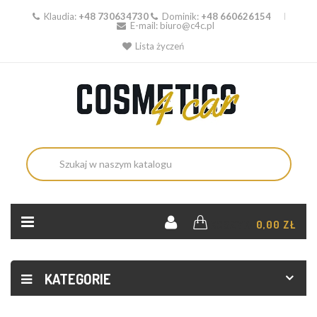
Klaudia:
+48 730634730
Dominik:
+48 660626154
E-mail:
biuro@c4c.pl
Lista życzeń
KOSZYK:
0,00 ZŁ
KATEGORIE