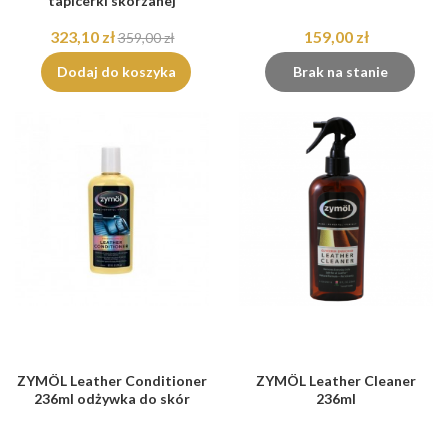
tapicerki skórzanej
323,10 zł
159,00 zł
359,00 zł
Dodaj do koszyka
Brak na stanie
ZYMÖL Leather Conditioner
ZYMÖL Leather Cleaner
236ml odżywka do skór
236ml