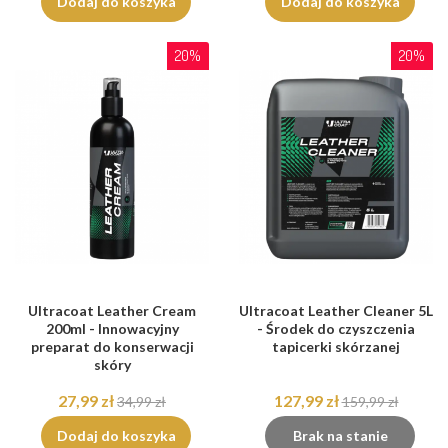
Dodaj do koszyka
Dodaj do koszyka
20%
20%
Ultracoat Leather Cream
Ultracoat Leather Cleaner 5L
200ml - Innowacyjny
- Środek do czyszczenia
preparat do konserwacji
tapicerki skórzanej
skóry
27,99 zł
127,99 zł
34,99 zł
159,99 zł
Dodaj do koszyka
Brak na stanie