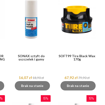
OR
SONAX sztyft do
SOFT99 Tire Black Wax
ING
uszczelek i gumy
170g
16,07 zł
67,92 zł
18,90 zł
79,90 zł
Brak na stanie
Brak na stanie
5%
15%
15%