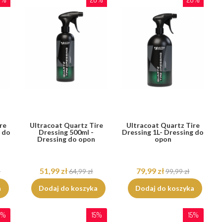
re
Ultracoat Quartz Tire
Ultracoat Quartz Tire
g do
Dressing 500ml -
Dressing 1L- Dressing do
Dressing do opon
opon
51,99 zł
79,99 zł
ł
64,99 zł
99,99 zł
a
Dodaj do koszyka
Dodaj do koszyka
0%
15%
15%