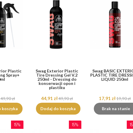
ior Plastic
Swag Exterior Plastic
Swag BASIC EXTERI
ing Spray+
Tire Dressing Gel V.2
PLASTIC TIRE DRESS
0ml
250ml - Dressing do
LIQUID 250ml
konserwacji opon i
plastiku
44,91 zł
17,91 zł
49,90 zł
49,90 zł
19,90 zł
o koszyka
Dodaj do koszyka
Brak na stanie
15%
15%
1