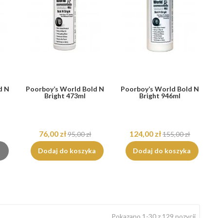
d N
Poorboy’s World Bold N
Poorboy’s World Bold N
Bright 473ml
Bright 946ml
76,00 zł
124,00 zł
95,00 zł
155,00 zł
Dodaj do koszyka
Dodaj do koszyka
Pokazano 1-30 z 129 pozycji