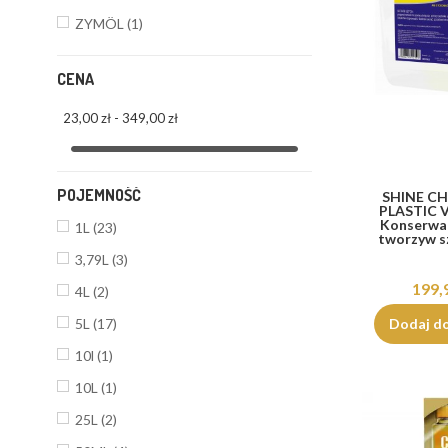
ZYMÖL
(1)
CENA
23,00 zł - 349,00 zł
POJEMNOŚĆ
SHINE C
PLASTIC V
Konserwac
1L
(23)
tworzyw s
3,79L
(3)
199,
4L
(2)
Dodaj d
5L
(17)
10l
(1)
10L
(1)
25L
(2)