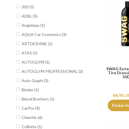
303
(5)
ADBL
(5)
Angelwax
(1)
AQUA Car Cosmetics
(3)
ARTDESHINE
(1)
ATAS
(1)
AUTOGLYM
(1)
SWAG Exter
AUTOGLYM PROFFESSIONAL
(2)
Tire Dress
50
Auto Graph
(3)
Binder
(1)
44,91 zł
Blend Brothers
(1)
Dodaj d
CarPro
(9)
Cleantle
(6)
Collinite
(1)