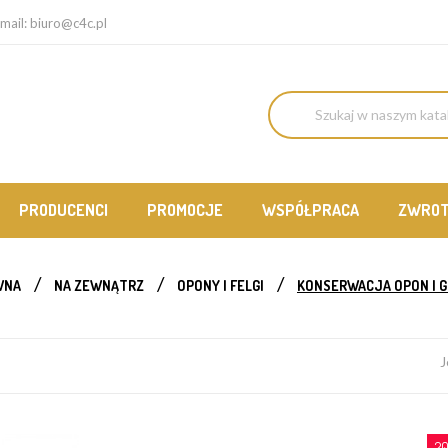
mail:
biuro@c4c.pl
PRODUCENCI
PROMOCJE
WSPÓŁPRACA
ZWRO
WNA
NA ZEWNĄTRZ
OPONY I FELGI
KONSERWACJA OPON I 
J
2