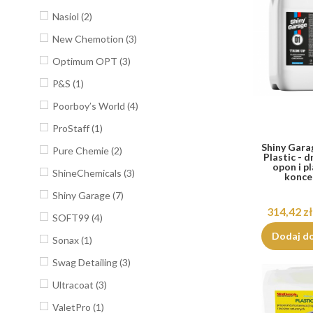
Nasiol
(2)
New Chemotion
(3)
Optimum OPT
(3)
P&S
(1)
Poorboy’s World
(4)
ProStaff
(1)
Shiny Gara
Pure Chemie
(2)
Plastic - d
opon i p
ShineChemicals
(3)
konce
Shiny Garage
(7)
314,42 zł
SOFT99
(4)
Dodaj d
Sonax
(1)
Swag Detailing
(3)
Ultracoat
(3)
ValetPro
(1)