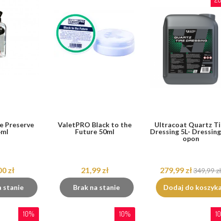
e Preserve
ValetPRO Black to the
Ultracoat Quartz Ti
4ml
Future 50ml
Dressing 5L- Dressin
opon
00 zł
21,99 zł
279,99 zł
349,99 z
a stanie
Brak na stanie
Dodaj do koszyk
10%
10%
1