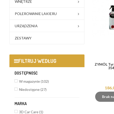
WNĘTRZE
POLEROWANIE LAKIERU
URZĄDZENIA
ZESTAWY
FILTRUJ WEDŁUG
ZYMÖL Tyr
35
DOSTĘPNOŚĆ
W magazynie
(102)
186,
Niedostępne
(27)
Brak n
MARKA
3D Car Care
(1)