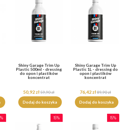
Shiny Garage Trim Up
Shiny Garage Trim Up
Plastic 500ml - dressing
Plastic 1L - dressing do
do opon i plastików
opon i plastików
koncentrat
koncentrat
50,92 zł
76,42 zł
59,90 zł
89,90 zł
a
Dodaj do koszyka
Dodaj do koszyka
5%
15%
15%