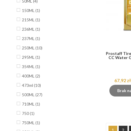
50ML
(4)
150ML
(1)
215ML
(1)
236ML
(1)
237ML
(1)
250ML
(10)
Prostaff Tir
295ML
(1)
CC Water G
354ML
(1)
400ML
(2)
67,92 zł
473ml
(10)
Brak n
500ML
(27)
710ML
(1)
750
(1)
750ML
(1)
1
2