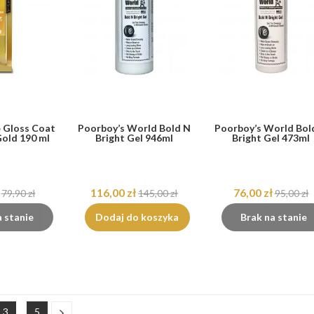
e Gloss Coat
Poorboy’s World Bold N
Poorboy’s World Bol
old 190 ml
Bright Gel 946ml
Bright Gel 473ml
116,00 zł
76,00 zł
79,90 zł
145,00 zł
95,00 zł
a stanie
Dodaj do koszyka
Brak na stanie
3
…
5