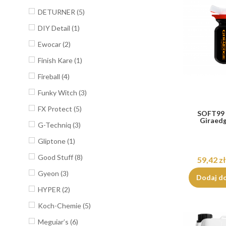
DETURNER
(5)
DIY Detail
(1)
Ewocar
(2)
Finish Kare
(1)
Fireball
(4)
Funky Witch
(3)
FX Protect
(5)
SOFT99 
Giraed
G-Techniq
(3)
Gliptone
(1)
Good Stuff
(8)
59,42 zł
Gyeon
(3)
Dodaj d
HYPER
(2)
Koch-Chemie
(5)
Meguiar’s
(6)