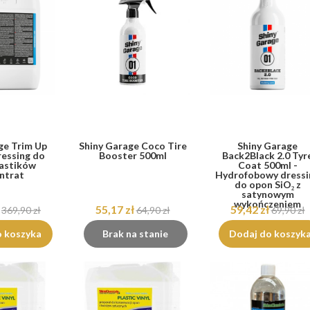
ge Trim Up
Shiny Garage Coco Tire
Shiny Garage
ressing do
Booster 500ml
Back2Black 2.0 Tyr
lastików
Coat 500ml -
ntrat
Hydrofobowy dressi
do opon SiO₂ z
satynowym
wykończeniem
55,17 zł
59,42 zł
369,90 zł
64,90 zł
69,90 zł
o koszyka
Brak na stanie
Dodaj do koszyk