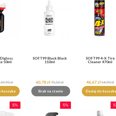
Digloss
SOFT99 Black Black
SOFT99 4-X Tire
ge 50ml
110ml
Cleaner 470ml
60,78 zł
46,67 zł
69,90 zł
71,50 zł
54,90 zł
o koszyka
Brak na stanie
Dodaj do koszyk
15%
15%
1