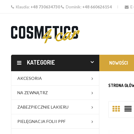
Klaudia:
+48 730634730
Dominik:
+48 660626154
E-
KATEGORIE
NOWOŚCI
AKCESORIA
STRONA GŁÓ
NA ZEWNĄTRZ
ZABEZPIECZNIE LAKIERU
PIELĘGNACJA FOLII PPF