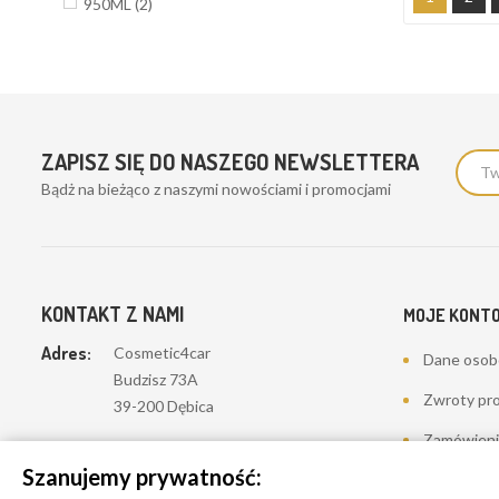
950ML
(2)
ZAPISZ SIĘ DO NASZEGO NEWSLETTERA
Bądż na bieżąco z naszymi nowościami i promocjami
KONTAKT Z NAMI
MOJE KONT
Adres:
Cosmetic4car
Dane oso
Budzisz 73A
Zwroty pr
39-200 Dębica
Zamówieni
Dominik:
+48 660626154
Szanujemy prywatność:
Moje pokwi
Klaudia:
+48 730634730