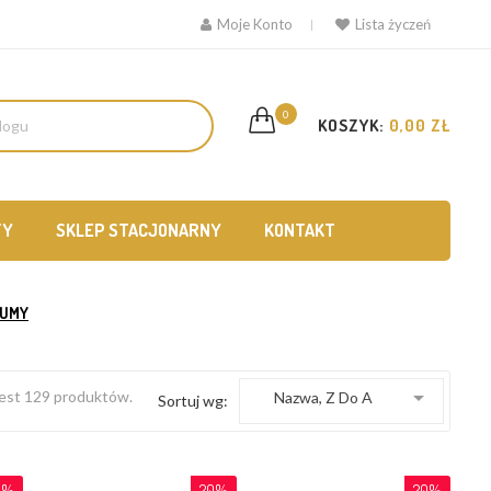
Moje Konto
Lista życzeń
0
KOSZYK:
0,00 ZŁ
TY
SKLEP STACJONARNY
KONTAKT
GUMY

est 129 produktów.
Nazwa, Z Do A
Sortuj wg:
0%
20%
20%