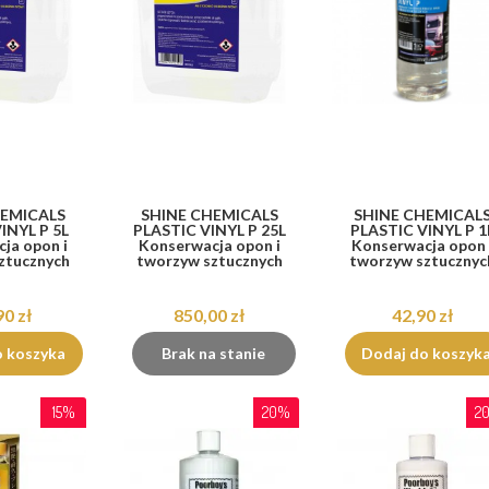
HEMICALS
SHINE CHEMICALS
SHINE CHEMICAL
INYL P 5L
PLASTIC VINYL P 25L
PLASTIC VINYL P 1
ja opon i
Konserwacja opon i
Konserwacja opon 
ztucznych
tworzyw sztucznych
tworzyw sztucznyc
90 zł
850,00 zł
42,90 zł
o koszyka
Brak na stanie
Dodaj do koszyk
15%
20%
2