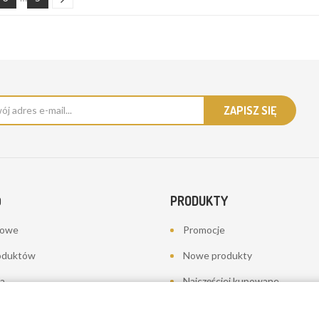
PRODUKTY
O
bowe
Promocje
oduktów
Nowe produkty
a
Najczęściej kupowane
towania - korekty płatności