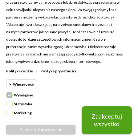
oraz przetwarzamy dane osobowe lub dane dotyczące przeglądania w
celu rozwijania i ulepszania naszego sklepu. Za Twoją zgodą my i nasi
KONTAKT Z NAMI
partnerzy możemy wykorzystać pozyskane dane. Klikając przycisk
Adres:
Cosmetic4car
"Akceptuję", wyrażasz zgodę na przetwarzanie danych przez nas i
Budzisz 73A
naszych partnerów, jak opisano powyżej. Możesz również uzyskać
39-200 Dębica
dostęp do bardziej szczegółowych informacji i zmienić swoje
preferencje, zanim wyrazisz zgodę lub odmówisz. Niektóre rodzaje
Dominik:
+48 660626154
przetwarzania danych nie wymagają zgody użytkownika, ponieważ mają
istotny wpływ na działanie naszego sklepu internetowego.
Klaudia:
+48 730634730
Polityka cookie
|
Polityka prywatności
Email:
biuro@c4c.pl
Więcej opcji
MOJE KONTO

Wymagane
Cookie funkcjonalne
PRODUKTY

Wymagane
Statystyka
Wymagane pliki cookie oraz cookie
NASZA FIRMA

Marketing
Zaakceptuj
Cookie
HttpOnly. Pliki cookie wymagane do
statystyczne
wszystko
przeglądania witryny i korzystania z jej
Zaakceptuj wybrane
Napisz do nas
podstawowych funkcji. Te pliki cookie
© Copyright 2026 Cosmetic4car | Wykonanie:
Grupago
Cookie