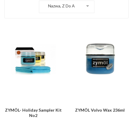

Nazwa, Z Do A
ZYMÖL- Holiday Sampler Kit
ZYMÖL Volvo Wax 236ml
No2