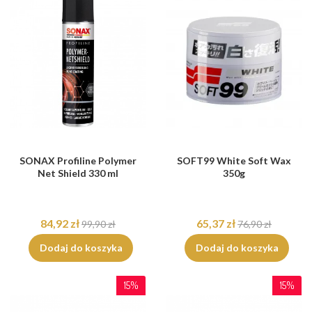
SONAX Profiline Polymer
SOFT99 White Soft Wax
Net Shield 330 ml
350g
84,92 zł
65,37 zł
99,90 zł
76,90 zł
Dodaj do koszyka
Dodaj do koszyka
15%
15%