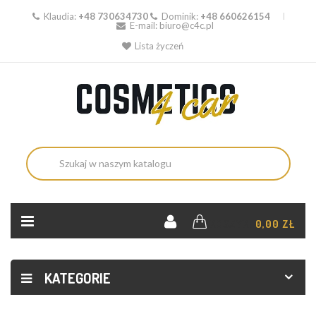
Klaudia:
+48 730634730
Dominik:
+48 660626154
E-mail:
biuro@c4c.pl
Lista życzeń
KOSZYK:
0,00 ZŁ
KATEGORIE