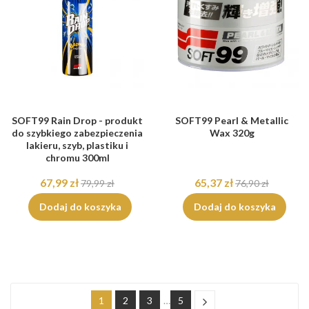
SOFT99 Rain Drop - produkt
SOFT99 Pearl & Metallic
do szybkiego zabezpieczenia
Wax 320g
lakieru, szyb, plastiku i
chromu 300ml
67,99 zł
65,37 zł
79,99 zł
76,90 zł
Dodaj do koszyka
Dodaj do koszyka
1
2
3
…
5