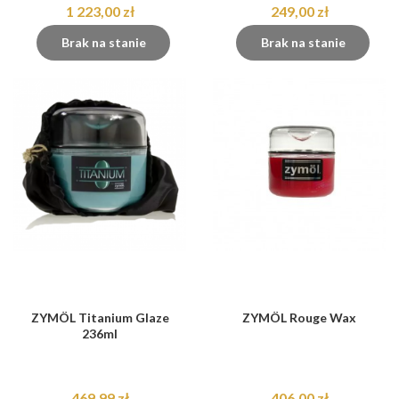
1 223,00 zł
249,00 zł
Brak na stanie
Brak na stanie
ZYMÖL Titanium Glaze
ZYMÖL Rouge Wax
236ml
469,99 zł
406,00 zł