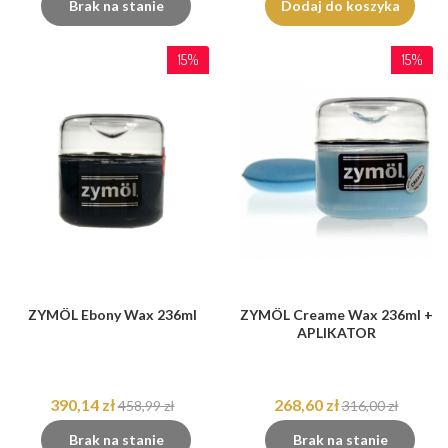
Brak na stanie
Dodaj do koszyka
15%
15%
ZYMÖL Ebony Wax 236ml
ZYMÖL Creame Wax 236ml +
APLIKATOR
390,14 zł
268,60 zł
458,99 zł
316,00 zł
Brak na stanie
Brak na stanie