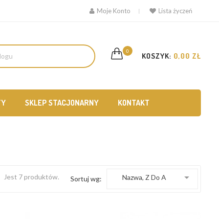
Moje Konto
Lista życzeń
0
KOSZYK:
0,00 ZŁ
TY
SKLEP STACJONARNY
KONTAKT

Jest 7 produktów.
Nazwa, Z Do A
Sortuj wg: