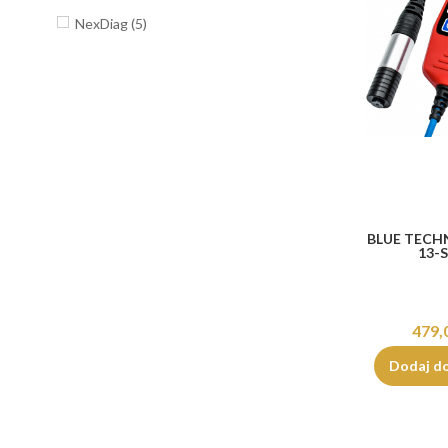
NexDiag
(5)
BLUE TECH
13-
479,
Dodaj d