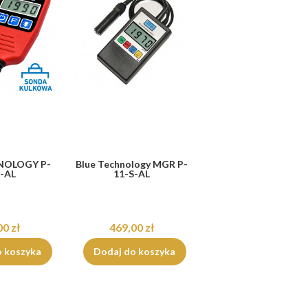
NOLOGY P-
Blue Technology MGR P-
S-AL
11-S-AL
00 zł
469,00 zł
o koszyka
Dodaj do koszyka