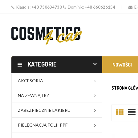
Klaudia:
+48 730634730
Dominik:
+48 660626154
E-
KATEGORIE
NOWOŚCI
AKCESORIA
STRONA GŁÓ
NA ZEWNĄTRZ
ZABEZPIECZNIE LAKIERU
PIELĘGNACJA FOLII PPF