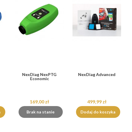
NexDiag NexPTG
NexDiag Advanced
Economic
169,00 zł
499,99 zł
a
Brak na stanie
Dodaj do koszyka