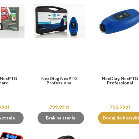
 NexPTG
NexDiag NexPTG
NexDiag NexPTG
dard
Professional
Professional
99 zł
799,99 zł
719,99 zł
a stanie
Brak na stanie
Dodaj do koszyk