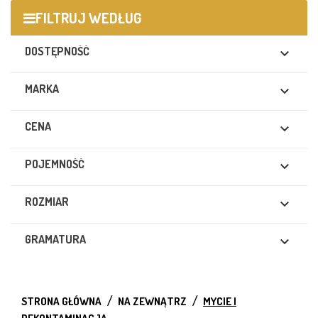
FILTRUJ WEDŁUG
DOSTĘPNOŚĆ

MARKA

CENA

POJEMNOŚĆ

ROZMIAR

GRAMATURA

STRONA GŁÓWNA
NA ZEWNĄTRZ
MYCIE I