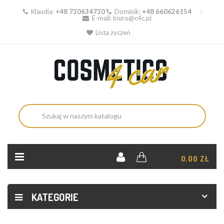
Klaudia:
+48 730634730
Dominik:
+48 660626154
E-mail:
biuro@c4c.pl
Lista życzeń
KOSZYK:
0,00 ZŁ
KATEGORIE