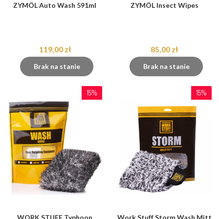
ZYMÖL Auto Wash 591ml
ZYMÖL Insect Wipes
119,00 zł
85,00 zł
Brak na stanie
Brak na stanie
15%
15%
WORK STUFF Typhoon
Work Stuff Storm Wash Mitt