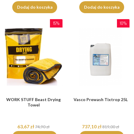
Dodaj do koszyka
Dodaj do koszyka
15%
10%
WORK STUFF Beast Drying
Vasco Prewash Tixtrop 25L
Towel
63,67 zł
737,10 zł
74,90 zł
819,00 zł