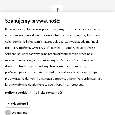
Szanujemy prywatność:
Przetwarzamy pliki cookie, przechowujemy informacje na urządzeniu
oraz przetwarzamy dane osobowe lub dane dotyczące przeglądania w
celu rozwijania i ulepszania naszego sklepu. Za Twoją zgodą my i nasi
KONTAKT Z NAMI
partnerzy możemy wykorzystać pozyskane dane. Klikając przycisk
Adres:
Cosmetic4car
"Akceptuję", wyrażasz zgodę na przetwarzanie danych przez nas i
Budzisz 73A
naszych partnerów, jak opisano powyżej. Możesz również uzyskać
39-200 Dębica
dostęp do bardziej szczegółowych informacji i zmienić swoje
preferencje, zanim wyrazisz zgodę lub odmówisz. Niektóre rodzaje
Dominik:
+48 660626154
przetwarzania danych nie wymagają zgody użytkownika, ponieważ mają
istotny wpływ na działanie naszego sklepu internetowego.
Klaudia:
+48 730634730
Polityka cookie
|
Polityka prywatności
Email:
biuro@c4c.pl
Więcej opcji
MOJE KONTO

Wymagane