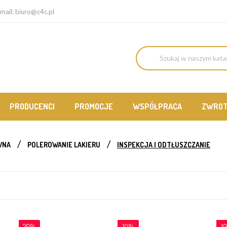
mail:
biuro@c4c.pl
PRODUCENCI
PROMOCJE
WSPÓŁPRACA
ZWRO
WNA
POLEROWANIE LAKIERU
INSPEKCJA I ODTŁUSZCZANIE
20%
10%
1