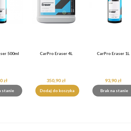
aser 500ml
CarPro Eraser 4L
CarPro Eraser 1L
0 zł
350,90 zł
93,90 zł
a stanie
Dodaj do koszyka
Brak na stanie