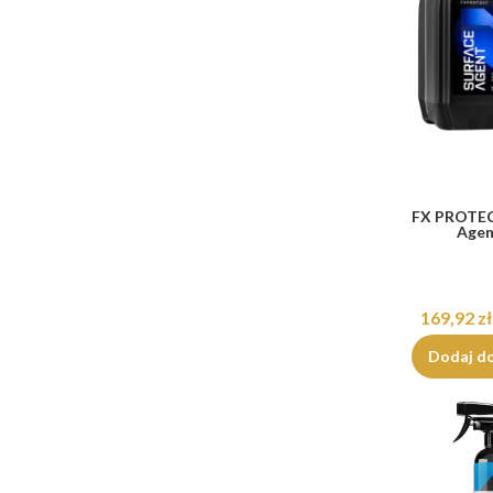
FX PROTEC
Agen
169,92 zł
Dodaj d