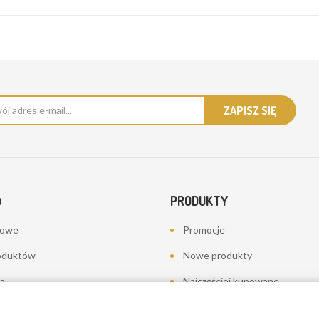
PRODUKTY
O
bowe
Promocje
oduktów
Nowe produkty
a
Najczęściej kupowane
towania - korekty płatności