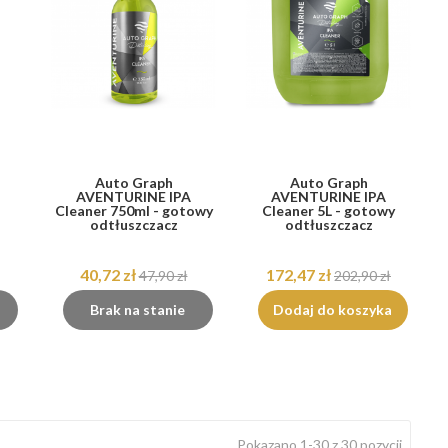
Auto Graph
Auto Graph
AVENTURINE IPA
AVENTURINE IPA
Cleaner 750ml - gotowy
Cleaner 5L - gotowy
odtłuszczacz
odtłuszczacz
40,72 zł
172,47 zł
47,90 zł
202,90 zł
Brak na stanie
Dodaj do koszyka
Pokazano 1-30 z 30 pozycji