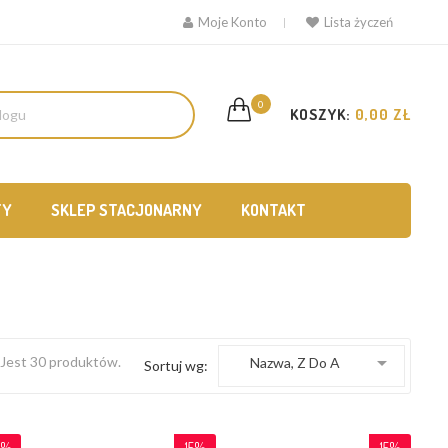
Moje Konto
Lista życzeń
0
KOSZYK:
0,00 ZŁ
TY
SKLEP STACJONARNY
KONTAKT

Jest 30 produktów.
Nazwa, Z Do A
Sortuj wg:
0%
15%
15%