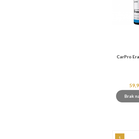
CarPro Er
59,9
Brak n
1