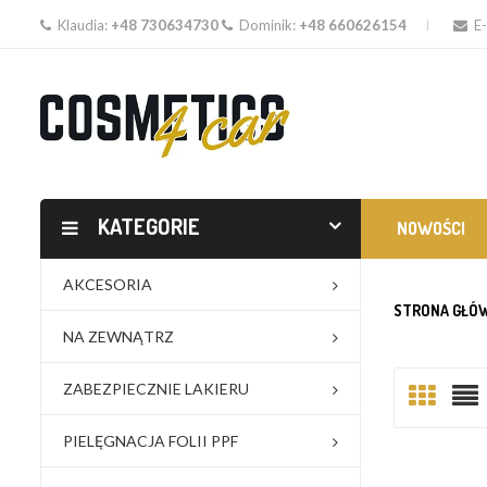
Klaudia:
+48 730634730
Dominik:
+48 660626154
E-
KATEGORIE
NOWOŚCI
AKCESORIA
STRONA GŁÓ
NA ZEWNĄTRZ
ZABEZPIECZNIE LAKIERU
PIELĘGNACJA FOLII PPF