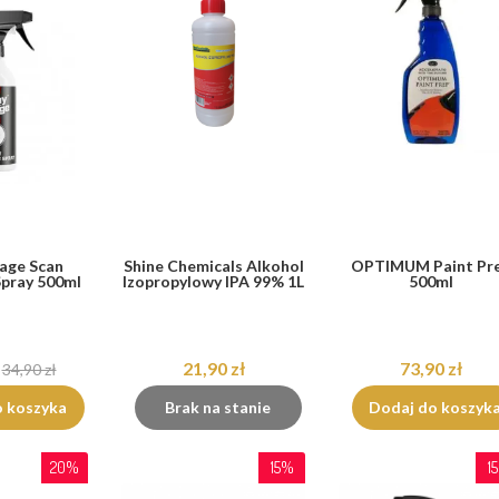
rage Scan
Shine Chemicals Alkohol
OPTIMUM Paint Pr
Spray 500ml
Izopropylowy IPA 99% 1L
500ml
21,90 zł
73,90 zł
34,90 zł
o koszyka
Brak na stanie
Dodaj do koszyk
20%
15%
1