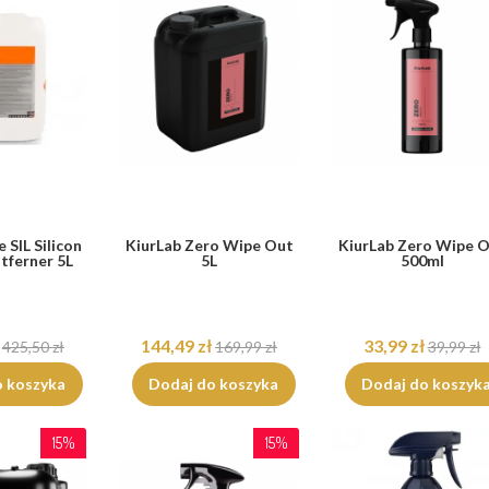
SIL Silicon
KiurLab Zero Wipe Out
KiurLab Zero Wipe 
tferner 5L
5L
500ml
144,49 zł
33,99 zł
425,50 zł
169,99 zł
39,99 zł
o koszyka
Dodaj do koszyka
Dodaj do koszyk
15%
15%