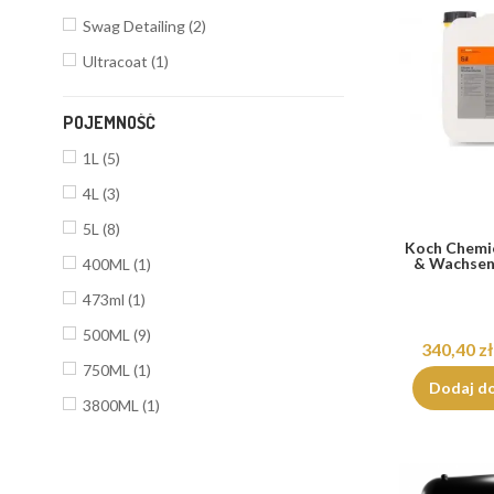
Swag Detailing
(2)
Ultracoat
(1)
POJEMNOŚĆ
1L
(5)
4L
(3)
5L
(8)
Koch Chemie 
& Wachsen
400ML
(1)
473ml
(1)
500ML
(9)
340,40 zł
750ML
(1)
Dodaj d
3800ML
(1)