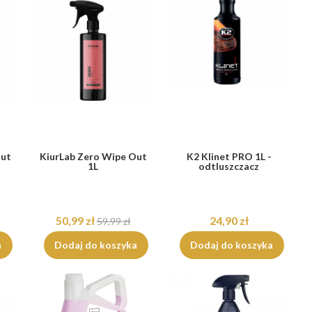
Out
KiurLab Zero Wipe Out
K2 Klinet PRO 1L -
1L
odtluszczacz
50,99 zł
24,90 zł
59,99 zł
a
Dodaj do koszyka
Dodaj do koszyka