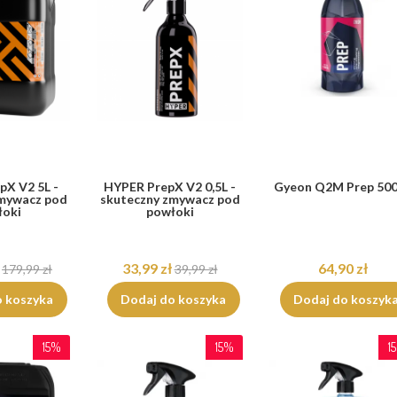
pX V2 5L -
HYPER PrepX V2 0,5L -
Gyeon Q2M Prep 50
zmywacz pod
skuteczny zmywacz pod
łoki
powłoki
33,99 zł
64,90 zł
179,99 zł
39,99 zł
o koszyka
Dodaj do koszyka
Dodaj do koszyk
15%
15%
1