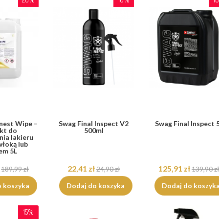
nest Wipe –
Swag Final Inspect V2
Swag Final Inspect 
kt do
500ml
ia lakieru
włoką lub
em 5L
22,41 zł
125,91 zł
189,99 zł
24,90 zł
139,90 z
o koszyka
Dodaj do koszyka
Dodaj do koszyk
15%