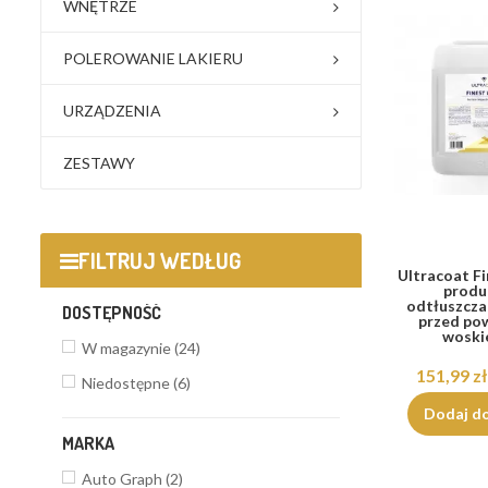
WNĘTRZE
POLEROWANIE LAKIERU
URZĄDZENIA
ZESTAWY
FILTRUJ WEDŁUG
Ultracoat Fi
produ
odtłuszczan
DOSTĘPNOŚĆ
przed po
woski
W magazynie
(24)
151,99 zł
Niedostępne
(6)
Dodaj d
MARKA
Auto Graph
(2)