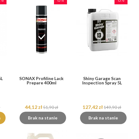
5L
SONAX Profiline Lack
Shiny Garage Scan
Prepare 400ml
Inspection Spray 5L
44,12 zł
127,42 zł
ł
51,90 zł
149,90 zł
a
Brak na stanie
Brak na stanie