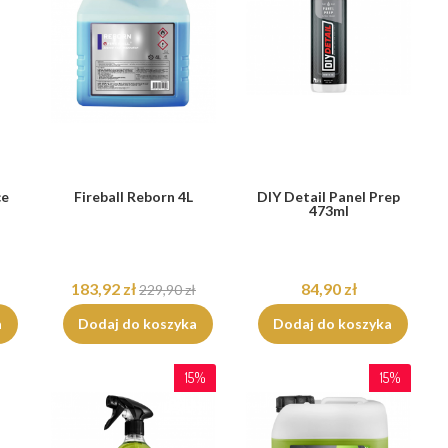
ce
Fireball Reborn 4L
DIY Detail Panel Prep
473ml
183,92 zł
84,90 zł
229,90 zł
a
Dodaj do koszyka
Dodaj do koszyka
15%
15%