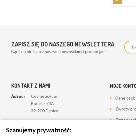
ZAPISZ SIĘ DO NASZEGO NEWSLETTERA
Bądż na bieżąco z naszymi nowościami i promocjami
KONTAKT Z NAMI
MOJE KONT
Adres:
Cosmetic4car
Dane oso
Budzisz 73A
Zwroty pr
39-200 Dębica
Zamówieni
Dominik:
+48 660626154
Szanujemy prywatność:
Moje pokwi
Klaudia:
+48 730634730