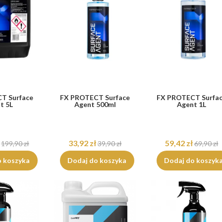
T Surface
FX PROTECT Surface
FX PROTECT Surfa
t 5L
Agent 500ml
Agent 1L
33,92 zł
59,42 zł
199,90 zł
39,90 zł
69,90 zł
o koszyka
Dodaj do koszyka
Dodaj do koszyk