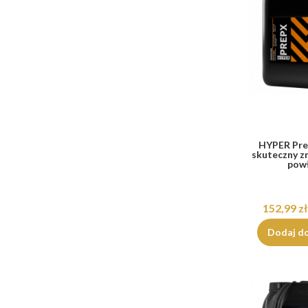
HYPER Pre
skuteczny 
pow
152,99 zł
Dodaj d