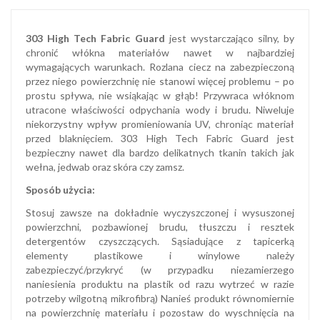
303 High Tech Fabric Guard
jest wystarczająco silny, by
chronić włókna materiałów nawet w najbardziej
wymagających warunkach. Rozlana ciecz na zabezpieczoną
przez niego powierzchnię nie stanowi więcej problemu – po
prostu spływa, nie wsiąkając w głąb! Przywraca włóknom
utracone właściwości odpychania wody i brudu. Niweluje
niekorzystny wpływ promieniowania UV, chroniąc materiał
przed blaknięciem. 303 High Tech Fabric Guard jest
bezpieczny nawet dla bardzo delikatnych tkanin takich jak
wełna, jedwab oraz skóra czy zamsz.
Sposób użycia:
Stosuj zawsze na dokładnie wyczyszczonej i wysuszonej
powierzchni, pozbawionej brudu, tłuszczu i resztek
detergentów czyszczących. Sąsiadujące z tapicerką
elementy plastikowe i winylowe należy
zabezpieczyć/przykryć (w przypadku niezamierzego
naniesienia produktu na plastik od razu wytrzeć w razie
potrzeby wilgotną mikrofibrą) Nanieś produkt równomiernie
na powierzchnię materiału i pozostaw do wyschnięcia na