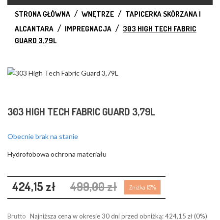
STRONA GŁÓWNA
WNĘTRZE
TAPICERKA SKÓRZANA I
ALCANTARA
IMPREGNACJA
303 HIGH TECH FABRIC
GUARD 3,79L
❮
❯
303 HIGH TECH FABRIC GUARD 3,79L
Obecnie brak na stanie
Hydrofobowa ochrona materiału
424,15 zł
499,00 zł
Zniżka 15%
Brutto
Najniższa cena w okresie 30 dni przed obniżką:
424,15 zł
(0%)