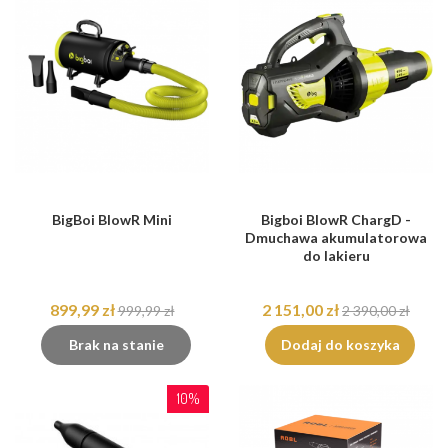
BigBoi BlowR Mini
Bigboi BlowR ChargD -
Dmuchawa akumulatorowa
do lakieru
899,99 zł
2 151,00 zł
999,99 zł
2 390,00 zł
Brak na stanie
Dodaj do koszyka
10%