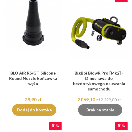
BLO AIR RS/GT Silicone
BigBoi BlowR Pro [Mk2] -
Round Nozzle końcówka
Dmuchawa do
węża
bezdotykowego osuszania
samochodu
38,90 zł
2 069,10 zł
2 299,00 zł
Dodaj do koszyka
Brak na stanie
10%
10%