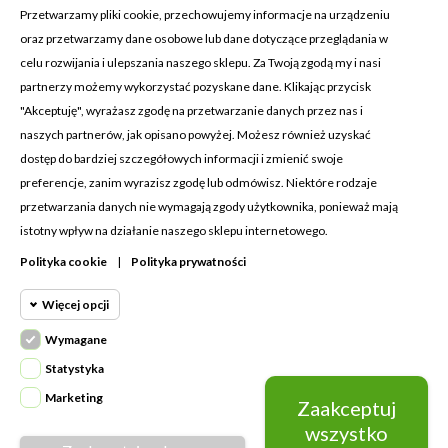
Przetwarzamy pliki cookie, przechowujemy informacje na urządzeniu
oraz przetwarzamy dane osobowe lub dane dotyczące przeglądania w
celu rozwijania i ulepszania naszego sklepu. Za Twoją zgodą my i nasi
KONTAKT Z NAMI
partnerzy możemy wykorzystać pozyskane dane. Klikając przycisk
Adres:
Cosmetic4car
"Akceptuję", wyrażasz zgodę na przetwarzanie danych przez nas i
Budzisz 73A
naszych partnerów, jak opisano powyżej. Możesz również uzyskać
39-200 Dębica
dostęp do bardziej szczegółowych informacji i zmienić swoje
preferencje, zanim wyrazisz zgodę lub odmówisz. Niektóre rodzaje
Dominik:
+48 660626154
przetwarzania danych nie wymagają zgody użytkownika, ponieważ mają
istotny wpływ na działanie naszego sklepu internetowego.
Klaudia:
+48 730634730
Polityka cookie
|
Polityka prywatności
Email:
biuro@c4c.pl
Więcej opcji
MOJE KONTO

Wymagane
Cookie funkcjonalne
PRODUKTY

Wymagane
Statystyka
Wymagane pliki cookie oraz cookie
NASZA FIRMA

Marketing
Zaakceptuj
Cookie
HttpOnly. Pliki cookie wymagane do
statystyczne
wszystko
przeglądania witryny i korzystania z jej