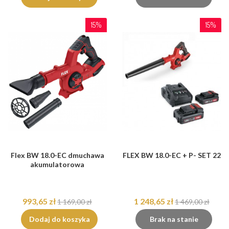
15%
15%
Flex BW 18.0-EC dmuchawa
FLEX BW 18.0-EC + P- SET 22
akumulatorowa
993,65 zł
1 248,65 zł
1 169,00 zł
1 469,00 zł
Dodaj do koszyka
Brak na stanie