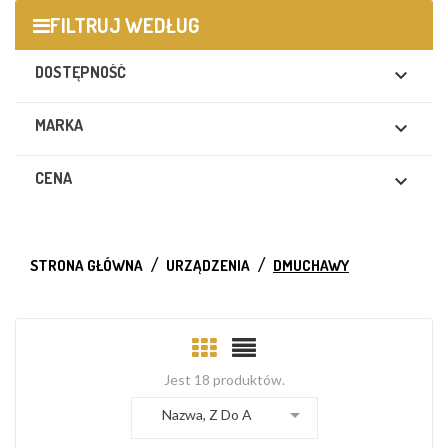
FILTRUJ WEDŁUG
DOSTĘPNOŚĆ

MARKA

CENA

STRONA GŁÓWNA
URZĄDZENIA
DMUCHAWY
Jest 18 produktów.

Nazwa, Z Do A