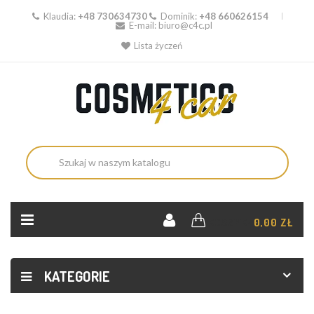
Klaudia:
+48 730634730
Dominik:
+48 660626154
E-mail:
biuro@c4c.pl
Lista życzeń
KOSZYK:
0,00 ZŁ
KATEGORIE