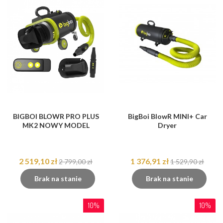
BIGBOI BLOWR PRO PLUS
BigBoi BlowR MINI+ Car
MK2 NOWY MODEL
Dryer
2 519,10 zł
1 376,91 zł
2 799,00 zł
1 529,90 zł
Brak na stanie
Brak na stanie
10%
10%