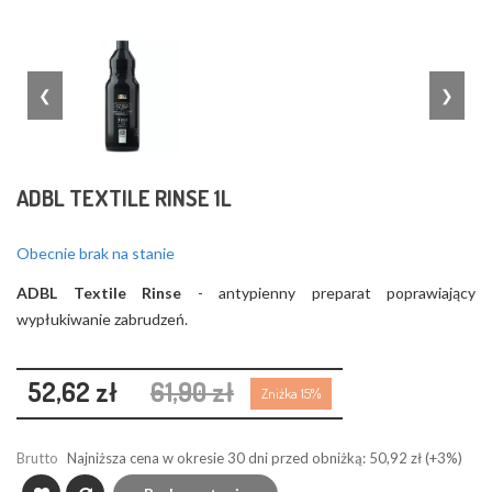
❮
❯
ADBL TEXTILE RINSE 1L
Obecnie brak na stanie
ADBL Textile Rinse
- antypienny preparat poprawiający
wypłukiwanie zabrudzeń.
52,62 zł
61,90 zł
Zniżka 15%
Brutto
Najniższa cena w okresie 30 dni przed obniżką:
50,92 zł
(+3%)