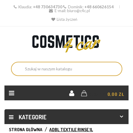
Klaudia:
+48 730634730
Dominik:
+48 660626154
E-mail:
biuro@c4c.pl
Lista życzeń
KOSZYK:
0,00 ZŁ
KATEGORIE
STRONA GŁÓWNA
ADBL TEXTILE RINSE 1L