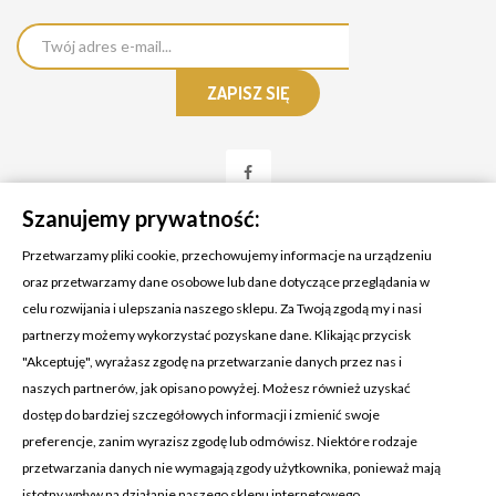
Szanujemy prywatność:
Przetwarzamy pliki cookie, przechowujemy informacje na urządzeniu
oraz przetwarzamy dane osobowe lub dane dotyczące przeglądania w
celu rozwijania i ulepszania naszego sklepu. Za Twoją zgodą my i nasi
KONTAKT Z NAMI
partnerzy możemy wykorzystać pozyskane dane. Klikając przycisk
Adres:
Cosmetic4car
"Akceptuję", wyrażasz zgodę na przetwarzanie danych przez nas i
Budzisz 73A
naszych partnerów, jak opisano powyżej. Możesz również uzyskać
39-200 Dębica
dostęp do bardziej szczegółowych informacji i zmienić swoje
preferencje, zanim wyrazisz zgodę lub odmówisz. Niektóre rodzaje
Dominik:
+48 660626154
przetwarzania danych nie wymagają zgody użytkownika, ponieważ mają
istotny wpływ na działanie naszego sklepu internetowego.