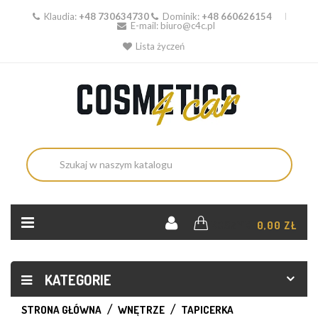
Klaudia:
+48 730634730
Dominik:
+48 660626154
E-mail:
biuro@c4c.pl
Lista życzeń
KOSZYK:
0,00 ZŁ
KATEGORIE
STRONA GŁÓWNA
WNĘTRZE
TAPICERKA