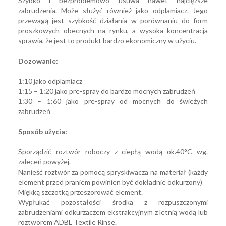
Szybko i bezproblemowo usuwa nawet najcięższe
zabrudzenia. Może służyć również jako odplamiacz. Jego
przewagą jest szybkość działania w porównaniu do form
proszkowych obecnych na rynku, a wysoka koncentracja
sprawia, że jest to produkt bardzo ekonomiczny w użyciu.
Dozowanie:
1:10 jako odplamiacz
1:15 – 1:20 jako pre-spray do bardzo mocnych zabrudzeń
1:30 – 1:60 jako pre-spray od mocnych do świeżych
zabrudzeń
Sposób użycia:
Sporządzić roztwór roboczy z ciepłą wodą ok.40°C wg.
zaleceń powyżej.
Nanieść roztwór za pomocą spryskiwacza na materiał (każdy
element przed praniem powinien być dokładnie odkurzony)
Miękką szczotką przeszorować element.
Wypłukać pozostałości środka z rozpuszczonymi
zabrudzeniami odkurzaczem ekstrakcyjnym z letnią wodą lub
roztworem ADBL Textile Rinse.