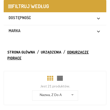
FILTRUJ WEDŁUG
DOSTĘPNOŚĆ

MARKA

STRONA GŁÓWNA
URZĄDZENIA
ODKURZACZE
PIORĄCE
Jest 21 produktów.

Nazwa, Z Do A