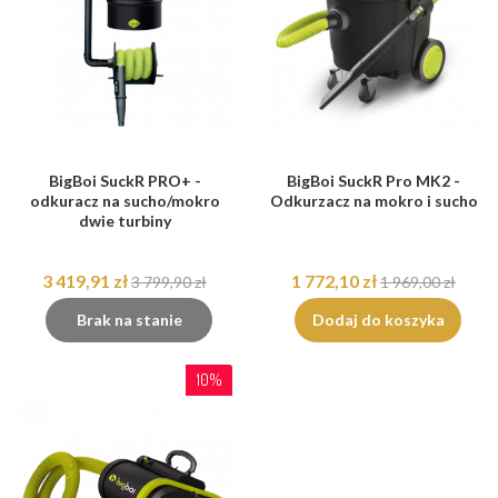
BigBoi SuckR PRO+ -
BigBoi SuckR Pro MK2 -
odkuracz na sucho/mokro
Odkurzacz na mokro i sucho
dwie turbiny
3 419,91 zł
1 772,10 zł
3 799,90 zł
1 969,00 zł
Brak na stanie
Dodaj do koszyka
10%