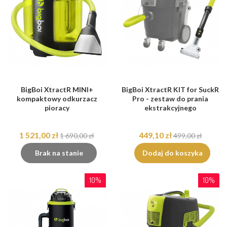
BigBoi XtractR MINI+
BigBoi XtractR KIT for SuckR
kompaktowy odkurzacz
Pro - zestaw do prania
pioracy
ekstrakcyjnego
1 521,00 zł
449,10 zł
1 690,00 zł
499,00 zł
Brak na stanie
Dodaj do koszyka
10%
10%