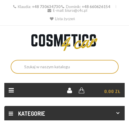
Klaudia:
+48 730634730
Dominik:
+48 660626154
E-mail:
biuro@c4c.pl
Lista życzeń
KOSZYK:
0,00 ZŁ
KATEGORIE