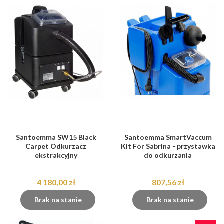
Santoemma SW15 Black
Santoemma SmartVaccum
Carpet Odkurzacz
Kit For Sabrina - przystawka
ekstrakcyjny
do odkurzania
4 180,00 zł
807,56 zł
Brak na stanie
Brak na stanie