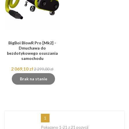
BigBoi BlowR Pro [Mk2] -
Dmuchawa do
bezdotykowego osuszania
samochodu
2 069,10 zł
2 299,00 zł
Brak na stanie
1
Pokazano 1-21 z 21 pozycji