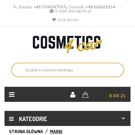
Klaudia:
+48 730634730
Dominik:
+48 660626154
E-mail:
biuro@c4c.pl
Lista życzeń
KOSZYK:
0,00 ZŁ
KATEGORIE
STRONA GŁÓWNA
MARKI