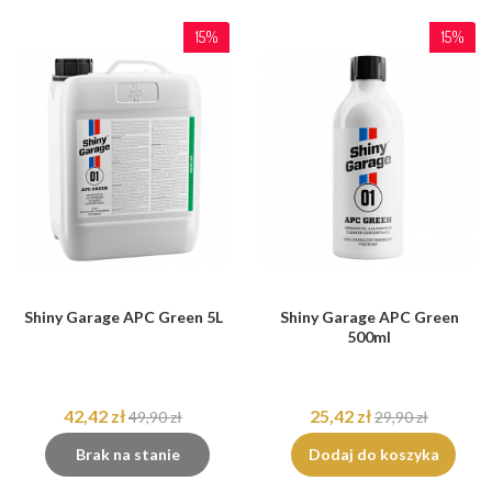
15%
15%
Shiny Garage APC Green 5L
Shiny Garage APC Green
500ml
42,42 zł
25,42 zł
49,90 zł
29,90 zł
Brak na stanie
Dodaj do koszyka