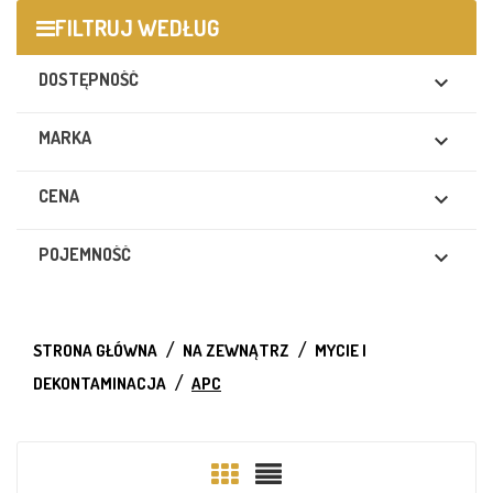
FILTRUJ WEDŁUG
DOSTĘPNOŚĆ

MARKA

CENA

POJEMNOŚĆ

STRONA GŁÓWNA
NA ZEWNĄTRZ
MYCIE I
DEKONTAMINACJA
APC