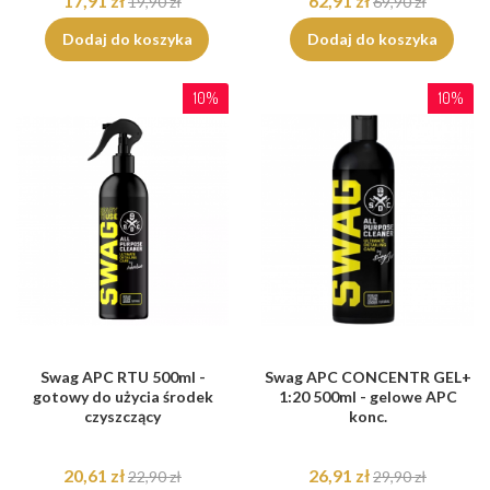
17,91 zł
62,91 zł
19,90 zł
69,90 zł
Dodaj do koszyka
Dodaj do koszyka
10%
10%
Swag APC RTU 500ml -
Swag APC CONCENTR GEL+
gotowy do użycia środek
1:20 500ml - gelowe APC
czyszczący
konc.
20,61 zł
26,91 zł
22,90 zł
29,90 zł