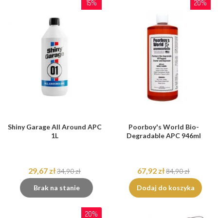
15%
20%
Shiny Garage All Around APC
Poorboy's World Bio-
1L
Degradable APC 946ml
29,67 zł
67,92 zł
34,90 zł
84,90 zł
Brak na stanie
Dodaj do koszyka
20%