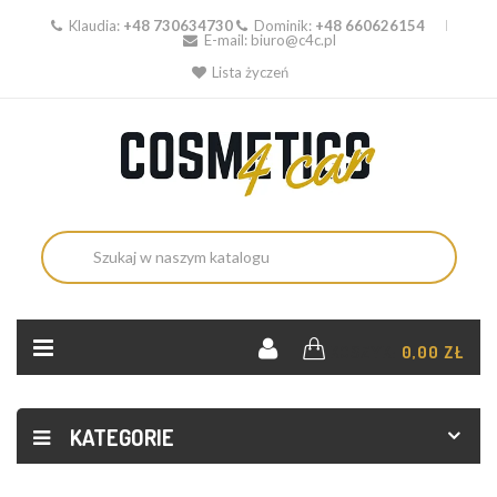
Klaudia:
+48 730634730
Dominik:
+48 660626154
E-mail:
biuro@c4c.pl
Lista życzeń
KOSZYK:
0,00 ZŁ
KATEGORIE