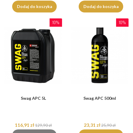
Dodaj do koszyka
Dodaj do koszyka
10%
10%
Swag APC 5L
Swag APC 500ml
116,91 zł
23,31 zł
129,90 zł
25,90 zł