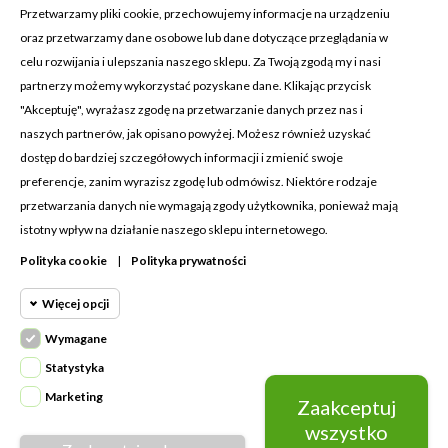
Przetwarzamy pliki cookie, przechowujemy informacje na urządzeniu
oraz przetwarzamy dane osobowe lub dane dotyczące przeglądania w
celu rozwijania i ulepszania naszego sklepu. Za Twoją zgodą my i nasi
KONTAKT Z NAMI
partnerzy możemy wykorzystać pozyskane dane. Klikając przycisk
Adres:
Cosmetic4car
"Akceptuję", wyrażasz zgodę na przetwarzanie danych przez nas i
Budzisz 73A
naszych partnerów, jak opisano powyżej. Możesz również uzyskać
39-200 Dębica
dostęp do bardziej szczegółowych informacji i zmienić swoje
preferencje, zanim wyrazisz zgodę lub odmówisz. Niektóre rodzaje
Dominik:
+48 660626154
przetwarzania danych nie wymagają zgody użytkownika, ponieważ mają
istotny wpływ na działanie naszego sklepu internetowego.
Klaudia:
+48 730634730
Polityka cookie
|
Polityka prywatności
Email:
biuro@c4c.pl
Więcej opcji
MOJE KONTO

Wymagane
Cookie funkcjonalne
PRODUKTY

Wymagane
Statystyka
Wymagane pliki cookie oraz cookie
NASZA FIRMA

Marketing
Zaakceptuj
Cookie
HttpOnly. Pliki cookie wymagane do
statystyczne
wszystko
przeglądania witryny i korzystania z jej