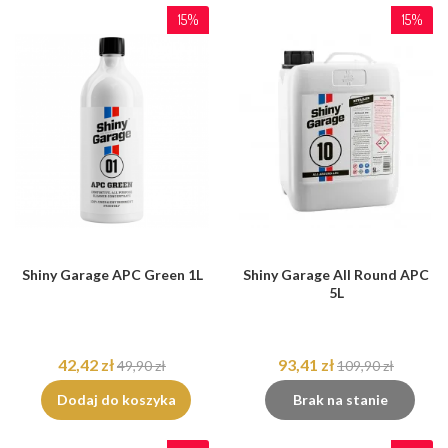
15%
15%
Shiny Garage APC Green 1L
Shiny Garage All Round APC
5L
42,42 zł
93,41 zł
49,90 zł
109,90 zł
Dodaj do koszyka
Brak na stanie