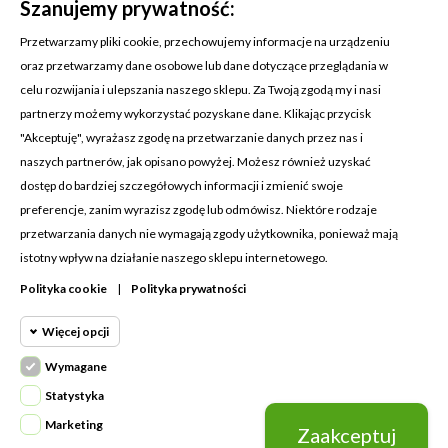
Szanujemy prywatność:
Przetwarzamy pliki cookie, przechowujemy informacje na urządzeniu
oraz przetwarzamy dane osobowe lub dane dotyczące przeglądania w
celu rozwijania i ulepszania naszego sklepu. Za Twoją zgodą my i nasi
KONTAKT Z NAMI
partnerzy możemy wykorzystać pozyskane dane. Klikając przycisk
Adres:
Cosmetic4car
"Akceptuję", wyrażasz zgodę na przetwarzanie danych przez nas i
Budzisz 73A
naszych partnerów, jak opisano powyżej. Możesz również uzyskać
39-200 Dębica
dostęp do bardziej szczegółowych informacji i zmienić swoje
preferencje, zanim wyrazisz zgodę lub odmówisz. Niektóre rodzaje
Dominik:
+48 660626154
przetwarzania danych nie wymagają zgody użytkownika, ponieważ mają
istotny wpływ na działanie naszego sklepu internetowego.
Klaudia:
+48 730634730
Polityka cookie
|
Polityka prywatności
Email:
biuro@c4c.pl
Więcej opcji
MOJE KONTO

Wymagane
Cookie funkcjonalne
PRODUKTY

Wymagane
Statystyka
Wymagane pliki cookie oraz cookie
NASZA FIRMA

Marketing
Zaakceptuj
Cookie
HttpOnly. Pliki cookie wymagane do