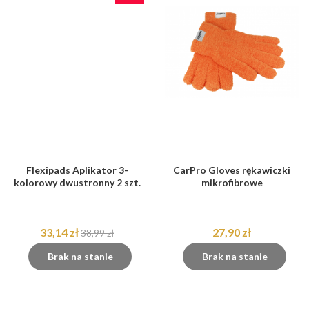
Flexipads Aplikator 3-
CarPro Gloves rękawiczki
kolorowy dwustronny 2 szt.
mikrofibrowe
33,14 zł
27,90 zł
38,99 zł
Brak na stanie
Brak na stanie