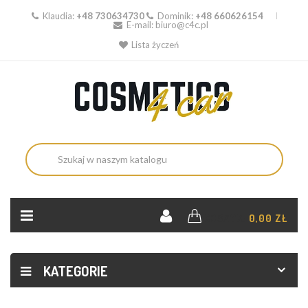
Klaudia:
+48 730634730
Dominik:
+48 660626154
E-mail:
biuro@c4c.pl
Lista życzeń
KOSZYK:
0,00 ZŁ
KATEGORIE