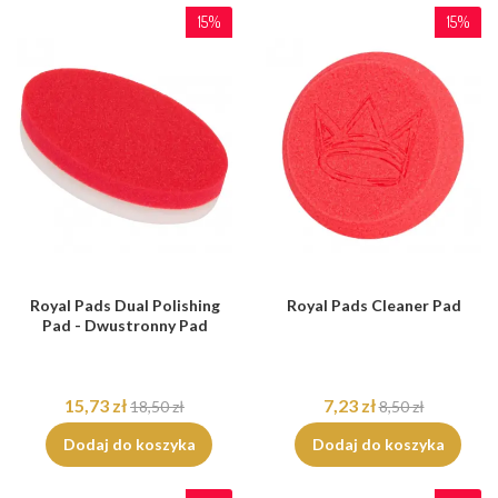
15%
15%
Royal Pads Dual Polishing
Royal Pads Cleaner Pad
Pad - Dwustronny Pad
15,73 zł
7,23 zł
18,50 zł
8,50 zł
Dodaj do koszyka
Dodaj do koszyka