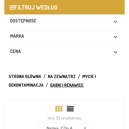
FILTRUJ WEDŁUG
DOSTĘPNOŚĆ

MARKA

CENA

STRONA GŁÓWNA
NA ZEWNĄTRZ
MYCIE I
DEKONTAMINACJA
GĄBKI I RĘKAWICE
Jest 32 produktów.

Nazwa, Z Do A