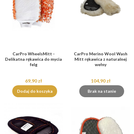
CarPro WheelsMitt -
CarPro Merino Wool Wash
Delikatna rękawica do mycia
Mitt rękawica z naturalnej
felg
wełny
69,90 zł
104,90 zł
Dodaj do koszyka
Brak na stanie