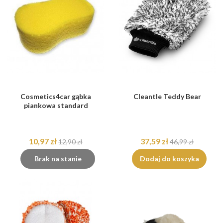
Cosmetics4car gąbka
Cleantle Teddy Bear
piankowa standard
10,97 zł
37,59 zł
12,90 zł
46,99 zł
Brak na stanie
Dodaj do koszyka