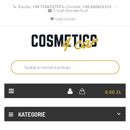
Klaudia:
+48 730634730
Dominik:
+48 660626154
E-mail:
biuro@c4c.pl
Lista życzeń
KOSZYK:
0,00 ZŁ
KATEGORIE