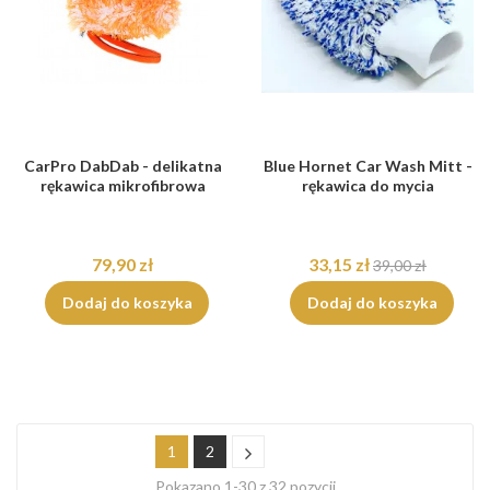
CarPro DabDab - delikatna
Blue Hornet Car Wash Mitt -
rękawica mikrofibrowa
rękawica do mycia
79,90 zł
33,15 zł
39,00 zł
Dodaj do koszyka
Dodaj do koszyka
1
2
Pokazano 1-30 z 32 pozycji