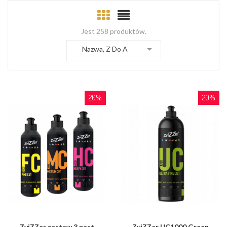
Jest 258 produktów.

Nazwa, Z Do A
20%
20%
ZviZZer zestaw 3 past
ZviZZer UC1000 Green