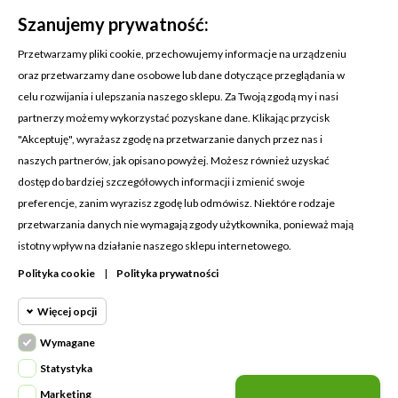
Szanujemy prywatność:
Przetwarzamy pliki cookie, przechowujemy informacje na urządzeniu
oraz przetwarzamy dane osobowe lub dane dotyczące przeglądania w
celu rozwijania i ulepszania naszego sklepu. Za Twoją zgodą my i nasi
KONTAKT Z NAMI
partnerzy możemy wykorzystać pozyskane dane. Klikając przycisk
Adres:
Cosmetic4car
"Akceptuję", wyrażasz zgodę na przetwarzanie danych przez nas i
Budzisz 73A
naszych partnerów, jak opisano powyżej. Możesz również uzyskać
39-200 Dębica
dostęp do bardziej szczegółowych informacji i zmienić swoje
preferencje, zanim wyrazisz zgodę lub odmówisz. Niektóre rodzaje
Dominik:
+48 660626154
przetwarzania danych nie wymagają zgody użytkownika, ponieważ mają
istotny wpływ na działanie naszego sklepu internetowego.
Klaudia:
+48 730634730
Polityka cookie
|
Polityka prywatności
Email:
biuro@c4c.pl
Więcej opcji
MOJE KONTO

Wymagane
Cookie funkcjonalne
PRODUKTY

Wymagane
Statystyka
Wymagane pliki cookie oraz cookie
NASZA FIRMA

Marketing