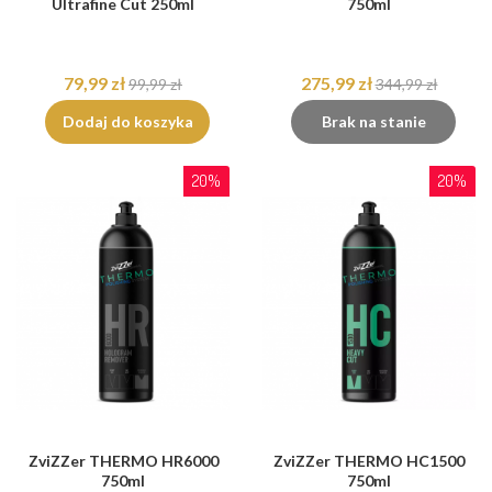
Ultrafine Cut 250ml
750ml
79,99 zł
275,99 zł
99,99 zł
344,99 zł
Dodaj do koszyka
Brak na stanie
20%
20%
ZviZZer THERMO HR6000
ZviZZer THERMO HC1500
750ml
750ml