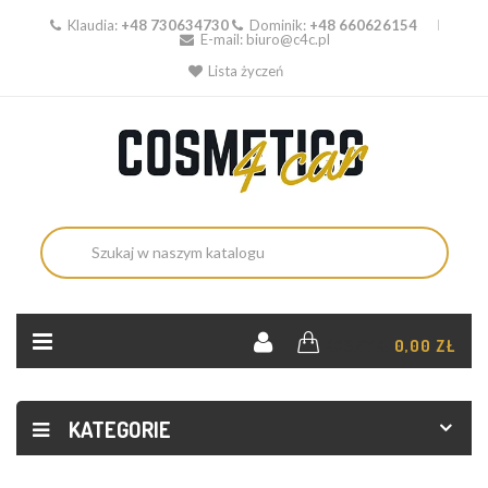
Klaudia:
+48 730634730
Dominik:
+48 660626154
E-mail:
biuro@c4c.pl
Lista życzeń
KOSZYK:
0,00 ZŁ
KATEGORIE