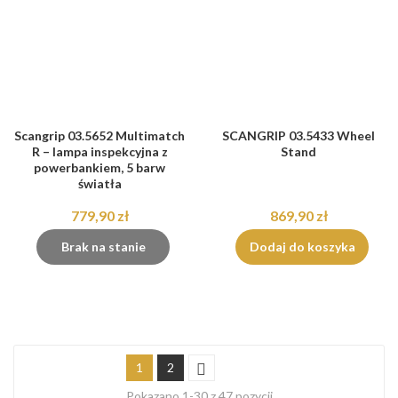
Scangrip 03.5652 Multimatch
SCANGRIP 03.5433 Wheel
R – lampa inspekcyjna z
Stand
powerbankiem, 5 barw
światła
779,90 zł
869,90 zł
Brak na stanie
Dodaj do koszyka
1
2
Pokazano 1-30 z 47 pozycji