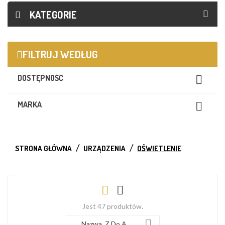
KATEGORIE
FILTRUJ WEDŁUG
DOSTĘPNOŚĆ

MARKA

STRONA GŁÓWNA
URZĄDZENIA
OŚWIETLENIE
Jest 47 produktów.

Nazwa, Z Do A