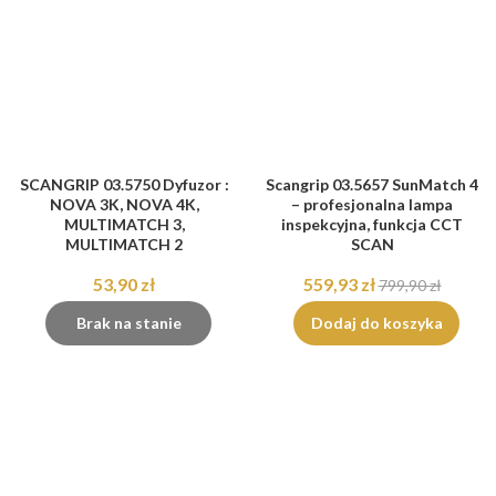
SCANGRIP 03.5750 Dyfuzor :
Scangrip 03.5657 SunMatch 4
NOVA 3K, NOVA 4K,
– profesjonalna lampa
MULTIMATCH 3,
inspekcyjna, funkcja CCT
MULTIMATCH 2
SCAN
53,90 zł
559,93 zł
799,90 zł
Brak na stanie
Dodaj do koszyka