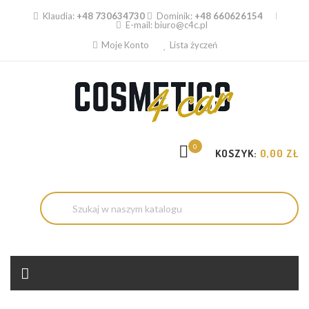
Klaudia:
+48 730634730
Dominik:
+48 660626154
E-mail:
biuro@c4c.pl
Moje Konto
Lista życzeń
0
KOSZYK:
0,00 ZŁ