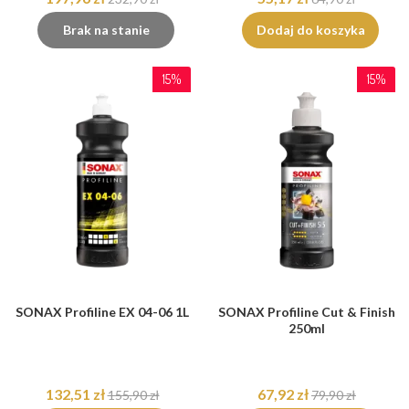
Brak na stanie
Dodaj do koszyka
15%
15%
SONAX Profiline EX 04-06 1L
SONAX Profiline Cut & Finish
250ml
132,51 zł
67,92 zł
155,90 zł
79,90 zł