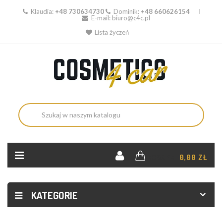
Klaudia:
+48 730634730
Dominik:
+48 660626154
E-mail:
biuro@c4c.pl
Lista życzeń
KOSZYK:
0,00 ZŁ
KATEGORIE