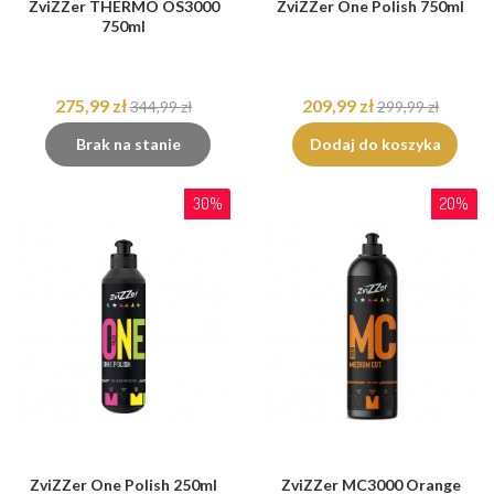
ZviZZer THERMO OS3000
ZviZZer One Polish 750ml
750ml
275,99 zł
209,99 zł
344,99 zł
299,99 zł
Brak na stanie
Dodaj do koszyka
30%
20%
ZviZZer One Polish 250ml
ZviZZer MC3000 Orange