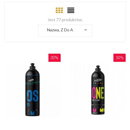
Jest 77 produktów.

Nazwa, Z Do A
20%
30%