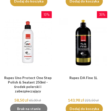
Dodaj do koszyka
Dodaj do koszyka
10%
35%
Rupes Uno Protect One Step
Rupes DA Fine 1L
Polish & Sealant 250ml -
środek polerski i
zabezpieczający
58,50 zł
143,98 zł
65,00 zł
221,50 zł
Brak na stanie
Dodaj do koszyka