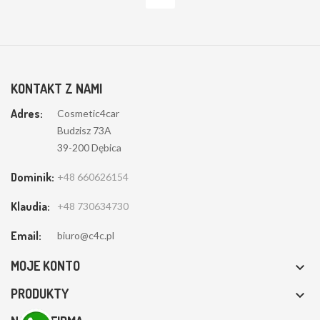
KONTAKT Z NAMI
Adres:
Cosmetic4car
Budzisz 73A
39-200 Dębica
Dominik:
+48 660626154
Klaudia:
+48 730634730
Email:
biuro@c4c.pl
Szanujemy prywatność:
Przetwarzamy pliki cookie, przechowujemy informacje na urządzeniu
MOJE KONTO

oraz przetwarzamy dane osobowe lub dane dotyczące przeglądania w
PRODUKTY

celu rozwijania i ulepszania naszego sklepu. Za Twoją zgodą my i nasi
partnerzy możemy wykorzystać pozyskane dane. Klikając przycisk