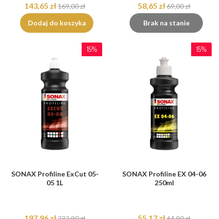
143,65 zł
58,65 zł
169,00 zł
69,00 zł
Dodaj do koszyka
Brak na stanie
15%
15%
SONAX Profiline ExCut 05-
SONAX Profiline EX 04-06
05 1L
250ml
197,96 zł
55,17 zł
232,90 zł
64,90 zł