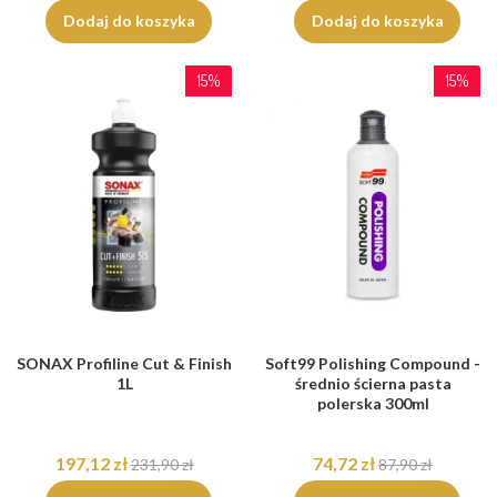
Dodaj do koszyka
Dodaj do koszyka
15%
15%
SONAX Profiline Cut & Finish
Soft99 Polishing Compound -
1L
średnio ścierna pasta
polerska 300ml
197,12 zł
74,72 zł
231,90 zł
87,90 zł