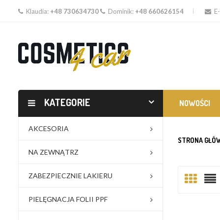
Klaudia:
+48 730634730
Dominik:
+48 660626154
E-
KATEGORIE
NOWOŚCI
AKCESORIA
STRONA GŁÓ
NA ZEWNĄTRZ
ZABEZPIECZNIE LAKIERU
PIELĘGNACJA FOLII PPF