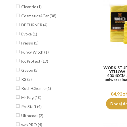
Cleantle
(1)
Cosmetics4Car
(38)
DETURNER
(4)
Evoxa
(1)
Fresso
(5)
Funky Witch
(1)
FX Protect
(17)
WORK STU
Gyeon
(5)
YELLOW 
40X40CM 
K2
(2)
uniwersalna
Koch-Chemie
(1)
84,92 zł
Mr Rag
(10)
Dodaj d
ProStaff
(4)
Ultracoat
(2)
waxPRO
(4)