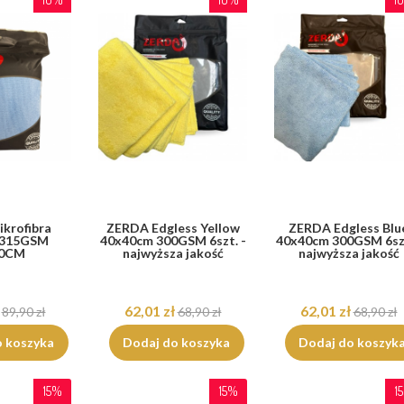
krofibra
ZERDA Edgless Yellow
ZERDA Edgless Blu
 315GSM
40x40cm 300GSM 6szt. -
40x40cm 300GSM 6szt
40CM
najwyższa jakość
najwyższa jakość
62,01 zł
62,01 zł
89,90 zł
68,90 zł
68,90 zł
o koszyka
Dodaj do koszyka
Dodaj do koszyk
15%
15%
1