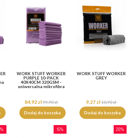
ER
WORK STUFF WORKER
WORK STUFF WORKER
PURPLE 10-PACK
GREY
na
40X40CM 320GSM -
uniwersalna mikrofibra
84,92 zł
9,27 zł
99,90 zł
10,90 zł
a
Dodaj do koszyka
Dodaj do koszyka
5%
15%
20%