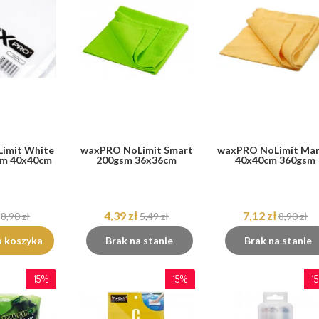
imit White
waxPRO NoLimit Smart
waxPRO NoLimit Ma
sm 40x40cm
200gsm 36x36cm
40x40cm 360gsm
4,39 zł
7,12 zł
8,90 zł
5,49 zł
8,90 zł
o koszyka
Brak na stanie
Brak na stanie
15%
15%
1