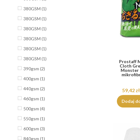
380GSM
(1)
380GSM
(1)
380GSM
(1)
380GSM
(1)
380GSM
(1)
380GSM
(1)
Prostaff M
Cloth Gr
390gsm
(2)
Monster 
mikrofibr
400gsm
(1)
440gsm
(2)
59,42 zł
460gsm
(1)
Dodaj d
500gsm
(4)
550gsm
(1)
600gsm
(3)
840gsm
(1)