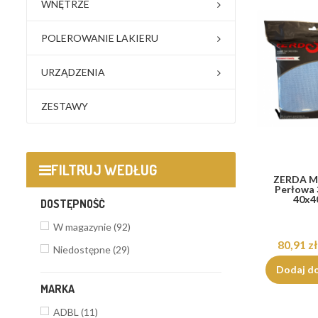
WNĘTRZE
POLEROWANIE LAKIERU
URZĄDZENIA
ZESTAWY
FILTRUJ WEDŁUG
ZERDA Mi
Perłowa
40x
DOSTĘPNOŚĆ
W magazynie
(92)
80,91 zł
Niedostępne
(29)
Dodaj d
MARKA
ADBL
(11)