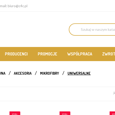
mail:
biuro@c4c.pl
PRODUCENCI
PROMOCJE
WSPÓŁPRACA
ZWRO
WNA
AKCESORIA
MIKROFIBRY
UNIWERSALNE
J
10%
10%
1