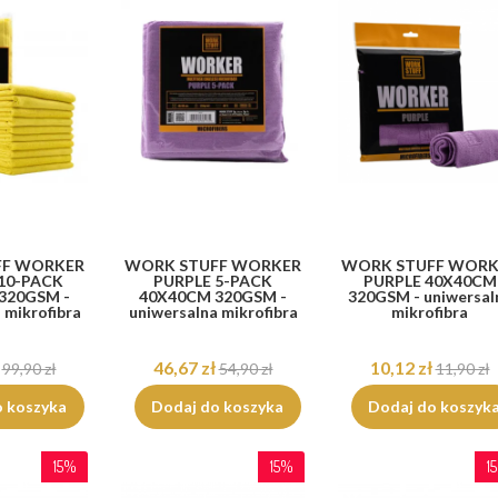
FF WORKER
WORK STUFF WORKER
WORK STUFF WORK
10-PACK
PURPLE 5-PACK
PURPLE 40X40CM
320GSM -
40X40CM 320GSM -
320GSM - uniwersal
 mikrofibra
uniwersalna mikrofibra
mikrofibra
46,67 zł
10,12 zł
99,90 zł
54,90 zł
11,90 zł
o koszyka
Dodaj do koszyka
Dodaj do koszyk
15%
15%
1