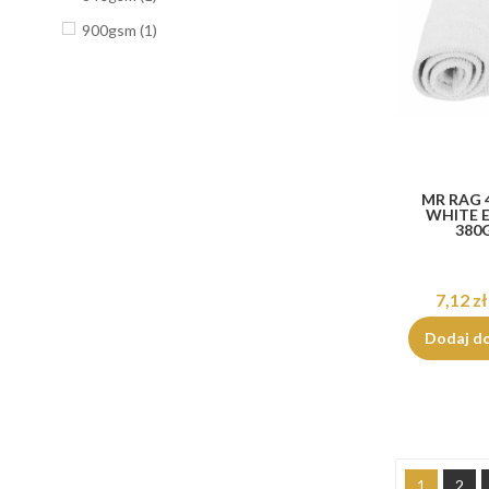
900gsm
(1)
MR RAG 
WHITE E
380
7,12 zł
Dodaj d
1
2