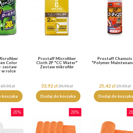
icrofiber
Prostaff Microfiber
Prostaff Chamois
een Color
Cloth 2P "CC Water"
"Polymer Maintenan
- zestaw
Zestaw mikrofibr
 w rolce
33,92 zł
25,42 zł
69,90 zł
39,90 zł
29,90 zł
o koszyka
Dodaj do koszyka
Dodaj do koszyk
20%
20%
2