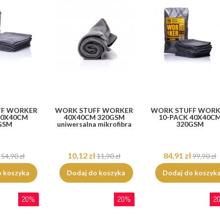
FF WORKER
WORK STUFF WORKER
WORK STUFF WORK
40X40CM
40X40CM 320GSM
10-PACK 40X40C
GSM
uniwersalna mikrofibra
320GSM
10,12 zł
84,91 zł
54,90 zł
11,90 zł
99,90 zł
o koszyka
Dodaj do koszyka
Dodaj do koszyk
20%
20%
2