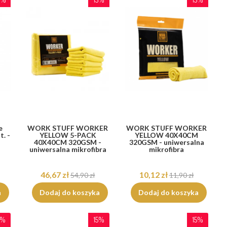
e
WORK STUFF WORKER
WORK STUFF WORKER
. -
YELLOW 5-PACK
YELLOW 40X40CM
40X40CM 320GSM -
320GSM - uniwersalna
uniwersalna mikrofibra
mikrofibra
46,67 zł
10,12 zł
54,90 zł
11,90 zł
a
Dodaj do koszyka
Dodaj do koszyka
5%
15%
15%