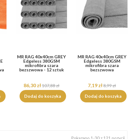
MR RAG 40x40cm GREY
MR RAG 40x40cm GREY
E
Edgeless 380GSM
Edgeless 380GSM
mikrofibra szara
mikrofibra szara
wa
bezszwowa - 12 sztuk
bezszwowa
86,30 zł
7,19 zł
107,88 zł
8,99 zł
a
Dodaj do koszyka
Dodaj do koszyka
Pokazano 1-30 z 121 pozycji