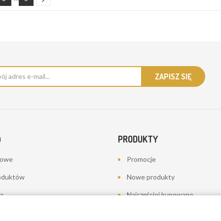
PRODUKTY
O
bowe
Promocje
oduktów
Nowe produkty
a
Najczęściej kupowane
towania - korekty płatności