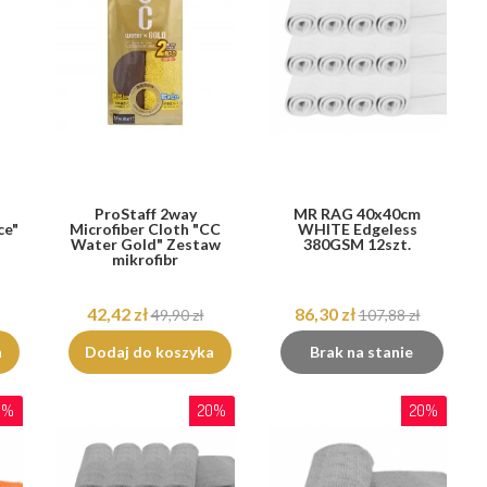
ProStaff 2way
MR RAG 40x40cm
ce"
Microfiber Cloth "CC
WHITE Edgeless
Water Gold" Zestaw
380GSM 12szt.
mikrofibr
42,42 zł
86,30 zł
49,90 zł
107,88 zł
a
Dodaj do koszyka
Brak na stanie
0%
20%
20%