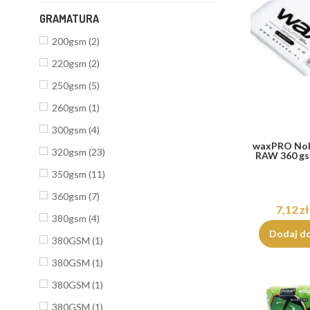
GRAMATURA
200gsm
(2)
220gsm
(2)
250gsm
(5)
260gsm
(1)
300gsm
(4)
waxPRO NoL
320gsm
(23)
RAW 360 g
350gsm
(11)
360gsm
(7)
7,12 zł
380gsm
(4)
Dodaj d
380GSM
(1)
380GSM
(1)
380GSM
(1)
380GSM
(1)