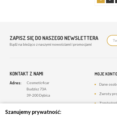
ZAPISZ SIĘ DO NASZEGO NEWSLETTERA
Bądż na bieżąco z naszymi nowościami i promocjami
KONTAKT Z NAMI
MOJE KONT
Adres:
Cosmetic4car
Dane oso
Budzisz 73A
Zwroty pr
39-200 Dębica
Zamówieni
Dominik:
+48 660626154
Szanujemy prywatność:
Moje pokwi
Klaudia:
+48 730634730