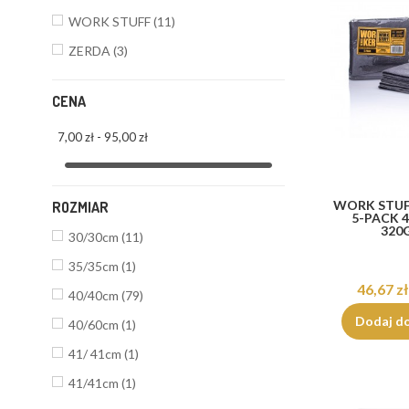
WORK STUFF
(11)
ZERDA
(3)
CENA
7,00 zł - 95,00 zł
WORK STU
ROZMIAR
5-PACK 
320
30/30cm
(11)
35/35cm
(1)
46,67 zł
40/40cm
(79)
Dodaj d
40/60cm
(1)
41/ 41cm
(1)
41/41cm
(1)