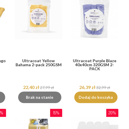
ngo
Ultracoat Yellow
Ultracoat Purple Blaze
Bahama 2-pack 250GSM
40x40cm 320GSM 2-
PACK
22,40 zł
26,39 zł
27,99 zł
32,99 zł
Brak na stanie
Dodaj do koszyka
5%
15%
20%