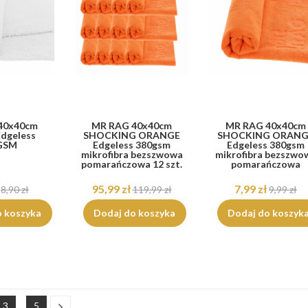
40x40cm
MR RAG 40x40cm
MR RAG 40x40cm
dgeless
SHOCKING ORANGE
SHOCKING ORANG
GSM
Edgeless 380gsm
Edgeless 380gsm
mikrofibra bezszwowa
mikrofibra bezszwo
pomarańczowa 12 szt.
pomarańczowa
95,99 zł
7,99 zł
8,90 zł
119,99 zł
9,99 zł
o koszyka
Dodaj do koszyka
Dodaj do koszyk
3
…
5