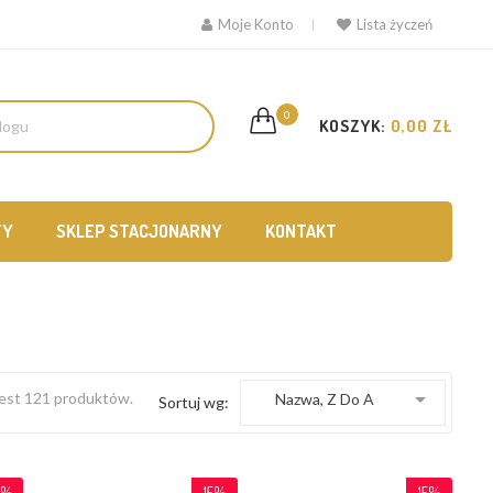
Moje Konto
Lista życzeń
0
KOSZYK:
0,00 ZŁ
TY
SKLEP STACJONARNY
KONTAKT

est 121 produktów.
Nazwa, Z Do A
Sortuj wg:
0%
15%
15%