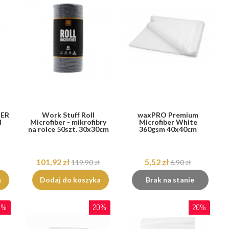
ER
Work Stuff Roll
waxPRO Premium
M
Microfiber - mikrofibry
Microfiber White
na rolce 50szt. 30x30cm
360gsm 40x40cm
101,92 zł
5,52 zł
119,90 zł
6,90 zł
a
Dodaj do koszyka
Brak na stanie
0%
20%
20%