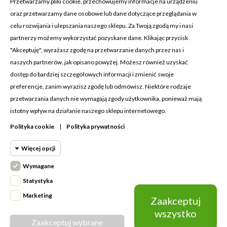
Przetwarzamy pliki cookie, przechowujemy informacje na urządzeniu
oraz przetwarzamy dane osobowe lub dane dotyczące przeglądania w
celu rozwijania i ulepszania naszego sklepu. Za Twoją zgodą my i nasi
KONTAKT Z NAMI
partnerzy możemy wykorzystać pozyskane dane. Klikając przycisk
Adres:
Cosmetic4car
"Akceptuję", wyrażasz zgodę na przetwarzanie danych przez nas i
Budzisz 73A
naszych partnerów, jak opisano powyżej. Możesz również uzyskać
39-200 Dębica
dostęp do bardziej szczegółowych informacji i zmienić swoje
preferencje, zanim wyrazisz zgodę lub odmówisz. Niektóre rodzaje
Dominik:
+48 660626154
przetwarzania danych nie wymagają zgody użytkownika, ponieważ mają
istotny wpływ na działanie naszego sklepu internetowego.
Klaudia:
+48 730634730
Polityka cookie
|
Polityka prywatności
Email:
biuro@c4c.pl
Więcej opcji
MOJE KONTO

Wymagane
Cookie funkcjonalne
PRODUKTY

Wymagane
Statystyka
Wymagane pliki cookie oraz cookie
NASZA FIRMA

Marketing
Zaakceptuj
Cookie
HttpOnly. Pliki cookie wymagane do
statystyczne
wszystko
przeglądania witryny i korzystania z jej
Zaakceptuj wybrane
Napisz do nas
podstawowych funkcji. Te pliki cookie