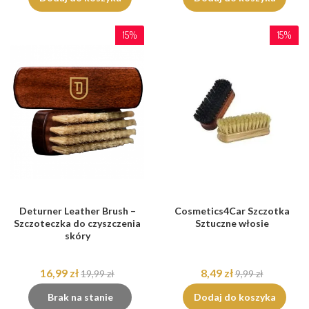
15%
15%
Deturner Leather Brush –
Cosmetics4Car Szczotka
Szczoteczka do czyszczenia
Sztuczne włosie
skóry
16,99 zł
8,49 zł
19,99 zł
9,99 zł
Brak na stanie
Dodaj do koszyka