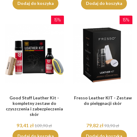
Dodaj do koszyka
Dodaj do koszyka
15%
15%
Good Stuff Leather Kit -
Fresso Leather KIT - Zestaw
kompletny zestaw do
do pielęgnacji skór
czyszczenia i zabezpieczenia
skór
93,41 zł
79,82 zł
109,90 zł
93,90 zł
Dodaj do koszyka
Dodaj do koszyka