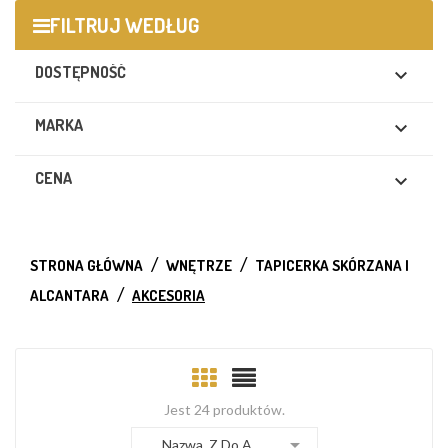
FILTRUJ WEDŁUG
DOSTĘPNOŚĆ

MARKA

CENA

STRONA GŁÓWNA
WNĘTRZE
TAPICERKA SKÓRZANA I
ALCANTARA
AKCESORIA
Jest 24 produktów.

Nazwa, Z Do A