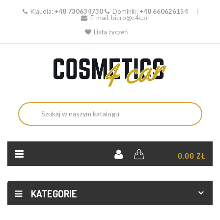
Klaudia:
+48 730634730
Dominik:
+48 660626154
E-mail:
biuro@c4c.pl
Lista życzeń
KOSZYK:
0,00 ZŁ
KATEGORIE