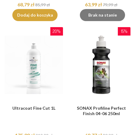
68,79 zł
63,99 zł
85,99 zł
79,99 zł
Dodaj do koszyka
Brak na stanie
20%
15%
Ultracoat Fine Cut 1L
SONAX Profiline Perfect
Finish 04-06 250ml