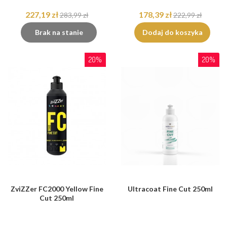
227,19 zł
178,39 zł
283,99 zł
222,99 zł
Brak na stanie
Dodaj do koszyka
20%
20%
ZviZZer FC2000 Yellow Fine
Ultracoat Fine Cut 250ml
Cut 250ml