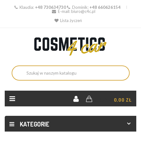
Klaudia:
+48 730634730
Dominik:
+48 660626154
E-mail:
biuro@c4c.pl
Lista życzeń
KOSZYK:
0,00 ZŁ
KATEGORIE