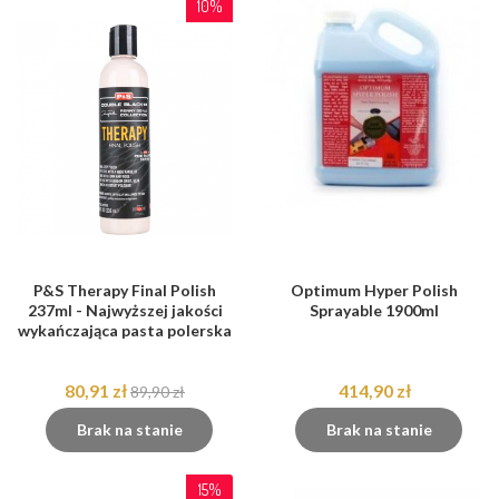
10%
P&S Therapy Final Polish
Optimum Hyper Polish
237ml - Najwyższej jakości
Sprayable 1900ml
wykańczająca pasta polerska
80,91 zł
414,90 zł
89,90 zł
Brak na stanie
Brak na stanie
15%