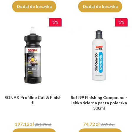
Dodaj do koszyka
Dodaj do koszyka
15%
15%
SONAX Profiline Cut & Finish
Soft99 Finishing Compound -
1L
lekko ścierna pasta polerska
300ml
197,12 zł
74,72 zł
231,90 zł
87,90 zł