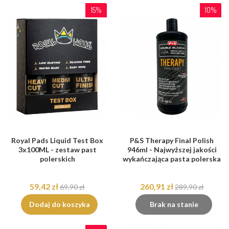
15%
10%
Royal Pads Liquid Test Box
P&S Therapy Final Polish
3x100ML - zestaw past
946ml - Najwyższej jakości
polerskich
wykańczająca pasta polerska
59,42 zł
260,91 zł
69,90 zł
289,90 zł
Dodaj do koszyka
Brak na stanie