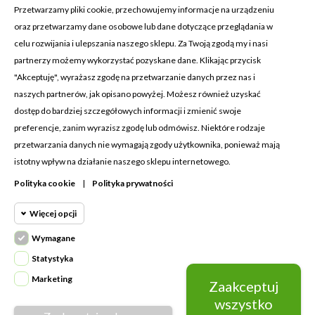
Przetwarzamy pliki cookie, przechowujemy informacje na urządzeniu
oraz przetwarzamy dane osobowe lub dane dotyczące przeglądania w
celu rozwijania i ulepszania naszego sklepu. Za Twoją zgodą my i nasi
KONTAKT Z NAMI
partnerzy możemy wykorzystać pozyskane dane. Klikając przycisk
Adres:
Cosmetic4car
"Akceptuję", wyrażasz zgodę na przetwarzanie danych przez nas i
Budzisz 73A
naszych partnerów, jak opisano powyżej. Możesz również uzyskać
39-200 Dębica
dostęp do bardziej szczegółowych informacji i zmienić swoje
preferencje, zanim wyrazisz zgodę lub odmówisz. Niektóre rodzaje
Dominik:
+48 660626154
przetwarzania danych nie wymagają zgody użytkownika, ponieważ mają
istotny wpływ na działanie naszego sklepu internetowego.
Klaudia:
+48 730634730
Polityka cookie
|
Polityka prywatności
Email:
biuro@c4c.pl
Więcej opcji
MOJE KONTO

Wymagane
Cookie funkcjonalne
PRODUKTY

Wymagane
Statystyka
Wymagane pliki cookie oraz cookie
NASZA FIRMA

Marketing
Zaakceptuj
Cookie
HttpOnly. Pliki cookie wymagane do
statystyczne
wszystko
przeglądania witryny i korzystania z jej