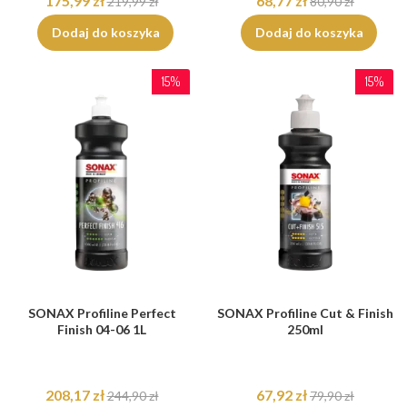
175,99 zł
68,77 zł
219,99 zł
80,90 zł
Dodaj do koszyka
Dodaj do koszyka
15%
15%
SONAX Profiline Perfect
SONAX Profiline Cut & Finish
Finish 04-06 1L
250ml
208,17 zł
67,92 zł
244,90 zł
79,90 zł