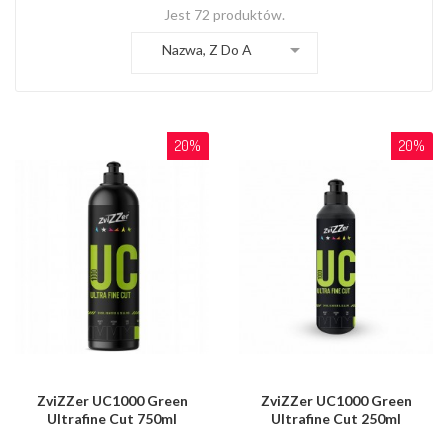
Jest 72 produktów.

Nazwa, Z Do A
20%
20%
ZviZZer UC1000 Green
ZviZZer UC1000 Green
Ultrafine Cut 750ml
Ultrafine Cut 250ml