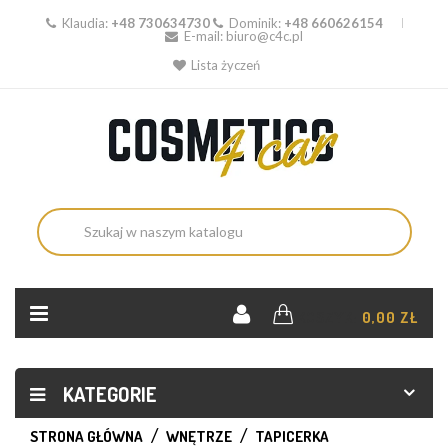
Klaudia:
+48 730634730
Dominik:
+48 660626154
E-mail:
biuro@c4c.pl
Lista życzeń
KOSZYK:
0,00 ZŁ
KATEGORIE
STRONA GŁÓWNA
WNĘTRZE
TAPICERKA