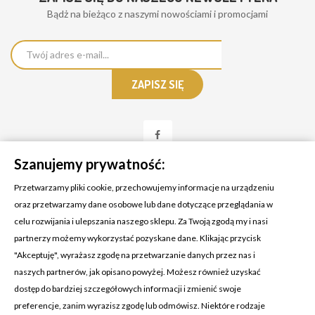
Bądż na bieżąco z naszymi nowościami i promocjami
Szanujemy prywatność:
Przetwarzamy pliki cookie, przechowujemy informacje na urządzeniu
oraz przetwarzamy dane osobowe lub dane dotyczące przeglądania w
celu rozwijania i ulepszania naszego sklepu. Za Twoją zgodą my i nasi
KONTAKT Z NAMI
partnerzy możemy wykorzystać pozyskane dane. Klikając przycisk
Adres:
Cosmetic4car
"Akceptuję", wyrażasz zgodę na przetwarzanie danych przez nas i
Budzisz 73A
naszych partnerów, jak opisano powyżej. Możesz również uzyskać
39-200 Dębica
dostęp do bardziej szczegółowych informacji i zmienić swoje
preferencje, zanim wyrazisz zgodę lub odmówisz. Niektóre rodzaje
Dominik:
+48 660626154