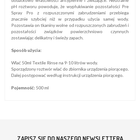
dodatkowo właściwości antypienne i zwilżające. Neutralne
pH roztworu powoduje, że wypłukiwanie pozostałości Pre
Spray Pro z rozpuszczonymi zabrudzeniami przebiega
znacznie szybciej niż w przypadku użycia samej wody.
Pozostawia on tkaniny wolne od rozpuszczonych zabrudzeń i
pozostałości związków powierzchniowo czynnych
zostawiając delikatny i świeży zapach.
Sposób użycia:
Wlać 50ml Textile Rinse na 9-10 litrów wody.
Sporządzony roztwór wlać do zbiornika urządzenia piorącego.
Dalej postępować według instrukcji urządzenia piorącego.
Pojemność:
500 ml
ZAPISZ SIĘ DO NASZEGO NEWSLETTERA