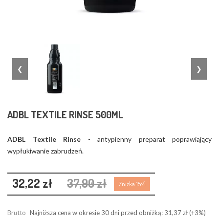
❮
❯
ADBL TEXTILE RINSE 500ML
ADBL Textile Rinse
- antypienny preparat poprawiający
wypłukiwanie zabrudzeń.
32,22 zł
37,90 zł
Zniżka 15%
Brutto
Najniższa cena w okresie 30 dni przed obniżką:
31,37 zł
(+3%)