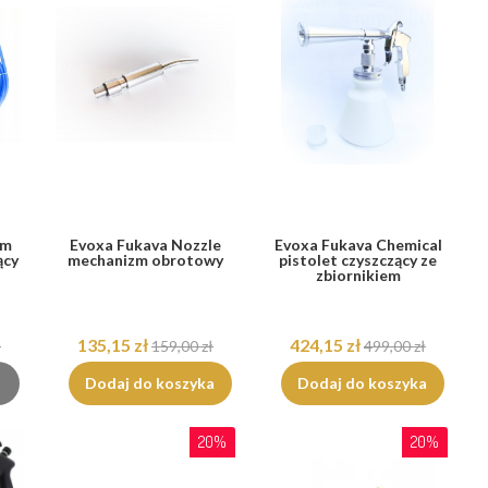
um
Evoxa Fukava Nozzle
Evoxa Fukava Chemical
ący
mechanizm obrotowy
pistolet czyszczący ze
zbiornikiem
135,15 zł
424,15 zł
ł
159,00 zł
499,00 zł
Dodaj do koszyka
Dodaj do koszyka
20%
20%