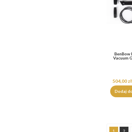
BenBow 
Vacuum G
504,00 zł
Dodaj d
1
2