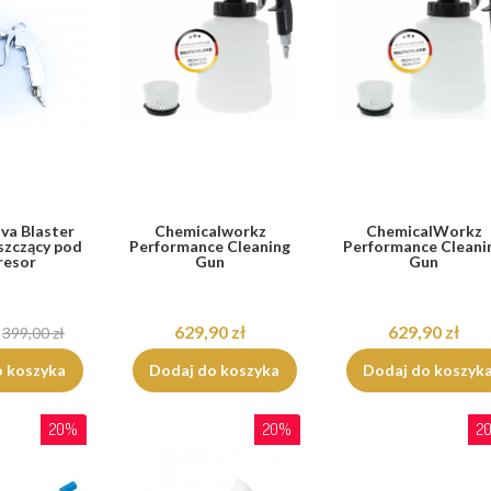
va Blaster
Chemicalworkz
ChemicalWorkz
szczący pod
Performance Cleaning
Performance Cleani
resor
Gun
Gun
629,90 zł
629,90 zł
399,00 zł
o koszyka
Dodaj do koszyka
Dodaj do koszyk
20%
20%
2