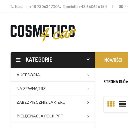
Klaudia:
+48 730634730
Dominik:
+48 660626154
E-
KATEGORIE
NOWOŚCI
AKCESORIA
STRONA GŁÓ
NA ZEWNĄTRZ
ZABEZPIECZNIE LAKIERU
PIELĘGNACJA FOLII PPF