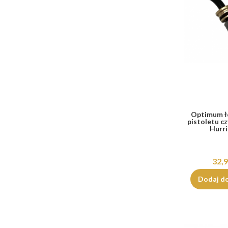
Optimum ł
pistoletu c
Hurr
32,9
Dodaj d