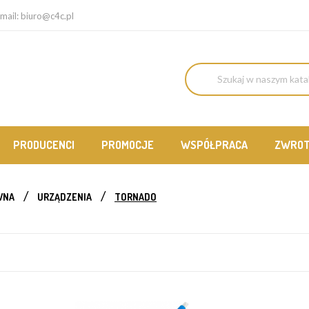
mail:
biuro@c4c.pl
PRODUCENCI
PROMOCJE
WSPÓŁPRACA
ZWRO
WNA
URZĄDZENIA
TORNADO