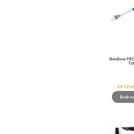
BenBow PR
Tu
59,12 zł
Brak n