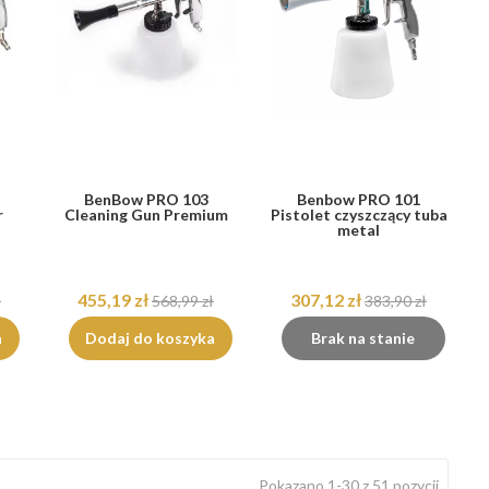
BenBow PRO 103
Benbow PRO 101
r
Cleaning Gun Premium
Pistolet czyszczący tuba
metal
455,19 zł
307,12 zł
ł
568,99 zł
383,90 zł
a
Dodaj do koszyka
Brak na stanie
Pokazano 1-30 z 51 pozycji