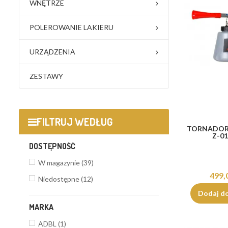
WNĘTRZE
POLEROWANIE LAKIERU
URZĄDZENIA
ZESTAWY
FILTRUJ WEDŁUG
TORNADOR
Z-0
DOSTĘPNOŚĆ
W magazynie
(39)
499,
Niedostępne
(12)
Dodaj d
MARKA
ADBL
(1)