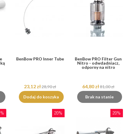
e
BenBow PRO Inner Tube
BenBow PRO Filter Gun
tką
Nitro - odwdadniacz,
odporny na nitro
23,12 zł
64,80 zł
28,90 zł
81,00 zł
Dodaj do koszyka
Brak na stanie
0%
20%
20%