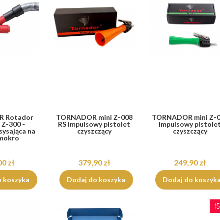
 Rotador
TORNADOR mini Z-008
TORNADOR mini Z-
 Z-300 -
RS impulsowy pistolet
impulsowy pistole
sysająca na
czyszczący
czyszczący
 mokro
00 zł
379,90 zł
249,90 zł
o koszyka
Dodaj do koszyka
Dodaj do koszyk
1