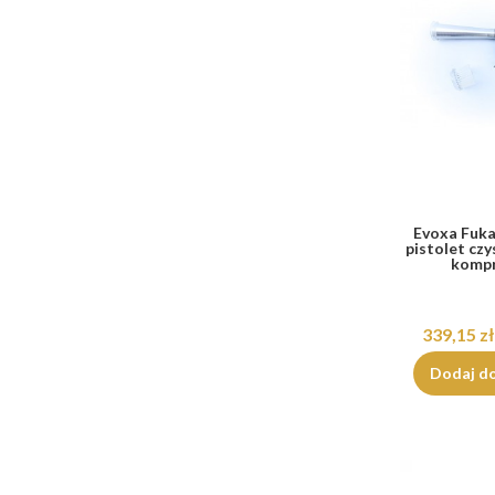
Evoxa Fuka
pistolet czy
komp
339,15 zł
Dodaj d