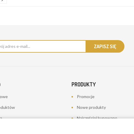
PRODUKTY
O
bowe
Promocje
oduktów
Nowe produkty
a
Najczęściej kupowane
towania - korekty płatności