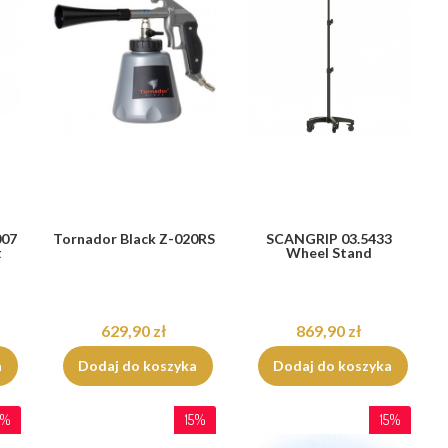
007
Tornador Black Z-020RS
SCANGRIP 03.5433
t
Wheel Stand
629,90 zł
869,90 zł
a
Dodaj do koszyka
Dodaj do koszyka
5%
15%
15%