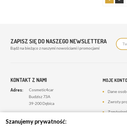
ZAPISZ SIĘ DO NASZEGO NEWSLETTERA
Bądż na bieżąco z naszymi nowościami i promocjami
KONTAKT Z NAMI
MOJE KONT
Adres:
Cosmetic4car
Dane oso
Budzisz 73A
Zwroty pr
39-200 Dębica
Zamówieni
Dominik:
+48 660626154
Szanujemy prywatność:
Moje pokwi
Klaudia:
+48 730634730