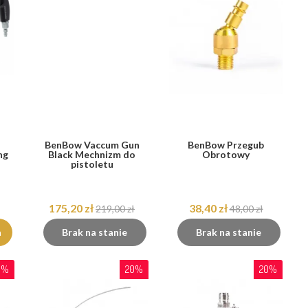
BenBow Vaccum Gun
BenBow Przegub
ng
Black Mechnizm do
Obrotowy
pistoletu
175,20 zł
38,40 zł
219,00 zł
48,00 zł
a
Brak na stanie
Brak na stanie
0%
20%
20%