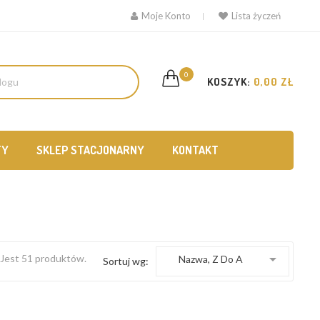
Moje Konto
Lista życzeń
0
KOSZYK:
0,00 ZŁ
TY
SKLEP STACJONARNY
KONTAKT

Jest 51 produktów.
Nazwa, Z Do A
Sortuj wg: