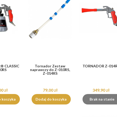
® CLASSIC
Tornador Zestaw
TORNADOR Z-014
10RS
naprawczy do Z-010RS,
Z-014RS
00 zł
79,00 zł
349,90 zł
o koszyka
Dodaj do koszyka
Brak na stanie