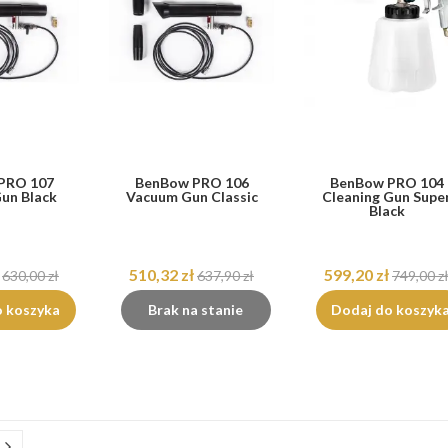
PRO 107
BenBow PRO 106
BenBow PRO 104
un Black
Vacuum Gun Classic
Cleaning Gun Supe
Black
510,32 zł
599,20 zł
630,00 zł
637,90 zł
749,00 z
o koszyka
Brak na stanie
Dodaj do koszyk