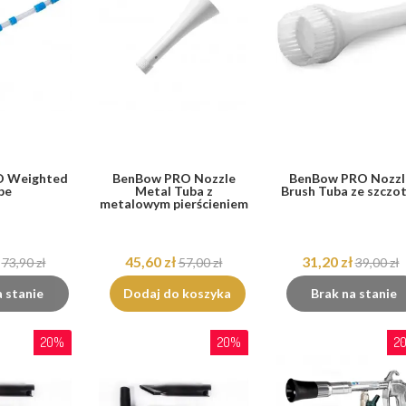
O Weighted
BenBow PRO Nozzle
BenBow PRO Nozzl
be
Metal Tuba z
Brush Tuba ze szczo
metalowym pierścieniem
45,60 zł
31,20 zł
73,90 zł
57,00 zł
39,00 zł
a stanie
Dodaj do koszyka
Brak na stanie
20%
20%
2