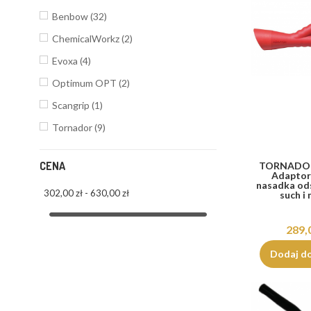
Benbow
(32)
ChemicalWorkz
(2)
Evoxa
(4)
Optimum OPT
(2)
Scangrip
(1)
Tornador
(9)
CENA
TORNADOR
Adaptor
nasadka od
302,00 zł - 630,00 zł
such i
289,
Dodaj d