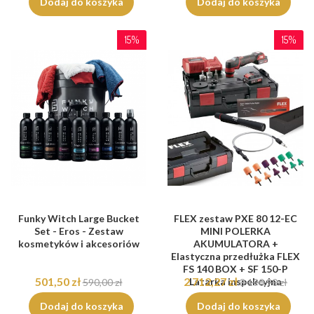
Dodaj do koszyka
Dodaj do koszyka
15%
15%
Funky Witch Large Bucket
FLEX zestaw PXE 80 12-EC
Set - Eros - Zestaw
MINI POLERKA
kosmetyków i akcesoriów
AKUMULATORA +
Elastyczna przedłużka FLEX
FS 140 BOX + SF 150-P
501,50 zł
2 712,27 zł
Latarka inspekcyjna
590,00 zł
3 190,90 zł
Dodaj do koszyka
Dodaj do koszyka