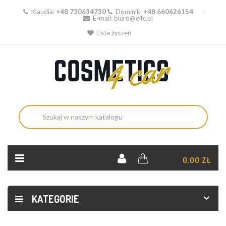
Klaudia:
+48 730634730
Dominik:
+48 660626154
E-mail:
biuro@c4c.pl
Lista życzeń
KOSZYK:
0,00 ZŁ
KATEGORIE