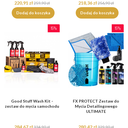
220,91 zł
218,36 zł
259,90 zł
256,90 zł
Dodaj do koszyka
Dodaj do koszyka
15%
15%
Good Stuff Wash Kit -
FX PROTECT Zestaw do
zestaw do mycia samochodu
Mycia Detailingowego
ULTIMATE
284,67 zł
280,42 zł
334,90 zł
329,90 zł