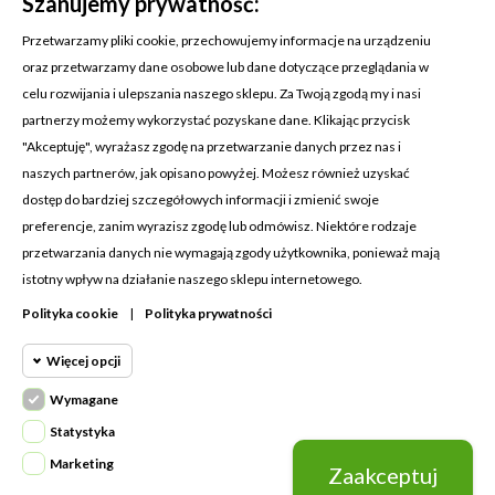
Szanujemy prywatność:
Przetwarzamy pliki cookie, przechowujemy informacje na urządzeniu
oraz przetwarzamy dane osobowe lub dane dotyczące przeglądania w
celu rozwijania i ulepszania naszego sklepu. Za Twoją zgodą my i nasi
KONTAKT Z NAMI
partnerzy możemy wykorzystać pozyskane dane. Klikając przycisk
Adres:
Cosmetic4car
"Akceptuję", wyrażasz zgodę na przetwarzanie danych przez nas i
Budzisz 73A
naszych partnerów, jak opisano powyżej. Możesz również uzyskać
39-200 Dębica
dostęp do bardziej szczegółowych informacji i zmienić swoje
preferencje, zanim wyrazisz zgodę lub odmówisz. Niektóre rodzaje
Dominik:
+48 660626154
przetwarzania danych nie wymagają zgody użytkownika, ponieważ mają
istotny wpływ na działanie naszego sklepu internetowego.
Klaudia:
+48 730634730
Polityka cookie
|
Polityka prywatności
Email:
biuro@c4c.pl
Więcej opcji
MOJE KONTO

Wymagane
Cookie funkcjonalne
PRODUKTY

Wymagane
Statystyka
Wymagane pliki cookie oraz cookie
NASZA FIRMA

Marketing
Zaakceptuj
Cookie
HttpOnly. Pliki cookie wymagane do
statystyczne