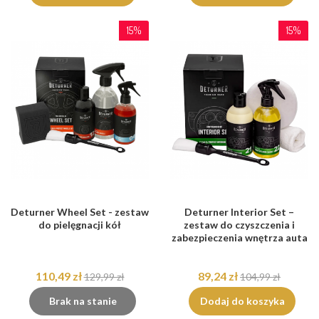
15%
15%
Deturner Wheel Set - zestaw
Deturner Interior Set –
do pielęgnacji kół
zestaw do czyszczenia i
zabezpieczenia wnętrza auta
110,49 zł
89,24 zł
129,99 zł
104,99 zł
Brak na stanie
Dodaj do koszyka