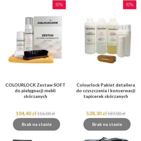
10%
10%
COLOURLOCK Zestaw SOFT
Colourlock Pakiet detailera
do pielęgnacji mebli
do czyszczenia i konserwacji
skórzanych
tapicerek skórzanych
104,40 zł
528,30 zł
116,00 zł
587,00 zł
Brak na stanie
Brak na stanie