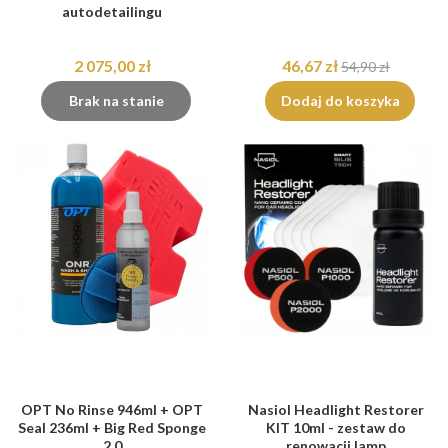
autodetailingu
2 075,00 zł
46,67 zł
54,90 zł
Brak na stanie
Dodaj do koszyka
OPT No Rinse 946ml + OPT
Nasiol Headlight Restorer
Seal 236ml + Big Red Sponge
KIT 10ml - zestaw do
2.0
renowacji lamp