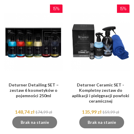
15%
15%
Deturner Detailing SET –
Deturner Ceramic SET -
zestaw 6 kosmetyków o
Kompletny zestaw do
pojemności 250ml
aplikacji i pielęgnacji powłoki
ceramicznej
148,74 zł
135,99 zł
174,99 zł
159,99 zł
Brak na stanie
Brak na stanie