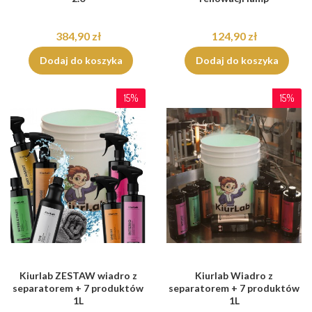
384,90 zł
124,90 zł
Dodaj do koszyka
Dodaj do koszyka
15%
15%
Kiurlab ZESTAW wiadro z
Kiurlab Wiadro z
separatorem + 7 produktów
separatorem + 7 produktów
1L
1L