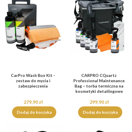
CarPro Wash Box Kit -
CARPRO CQuartz
zestaw do mycia i
Professional Maintenance
zabezpieczenia
Bag – torba termiczna na
kosmetyki detailingowe
279,90 zł
299,90 zł
Dodaj do koszyka
Dodaj do koszyka