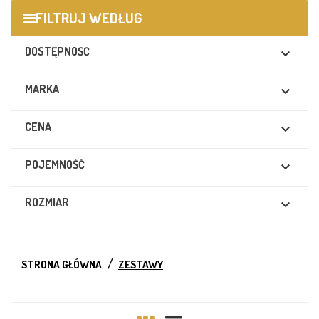
FILTRUJ WEDŁUG
DOSTĘPNOŚĆ

MARKA

CENA

POJEMNOŚĆ

ROZMIAR

STRONA GŁÓWNA
ZESTAWY