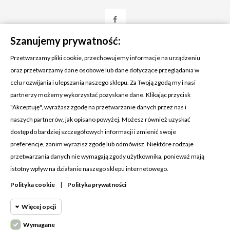
Szanujemy prywatność:
Przetwarzamy pliki cookie, przechowujemy informacje na urządzeniu
oraz przetwarzamy dane osobowe lub dane dotyczące przeglądania w
celu rozwijania i ulepszania naszego sklepu. Za Twoją zgodą my i nasi
KONTAKT Z NAMI
partnerzy możemy wykorzystać pozyskane dane. Klikając przycisk
Adres:
Cosmetic4car
"Akceptuję", wyrażasz zgodę na przetwarzanie danych przez nas i
Budzisz 73A
naszych partnerów, jak opisano powyżej. Możesz również uzyskać
39-200 Dębica
dostęp do bardziej szczegółowych informacji i zmienić swoje
preferencje, zanim wyrazisz zgodę lub odmówisz. Niektóre rodzaje
Dominik:
+48 660626154
przetwarzania danych nie wymagają zgody użytkownika, ponieważ mają
istotny wpływ na działanie naszego sklepu internetowego.
Klaudia:
+48 730634730
Polityka cookie
|
Polityka prywatności
Email:
biuro@c4c.pl
Więcej opcji
MOJE KONTO

Wymagane