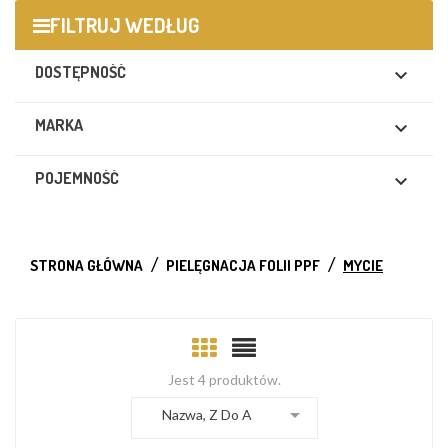
FILTRUJ WEDŁUG
DOSTĘPNOŚĆ

MARKA

POJEMNOŚĆ

STRONA GŁÓWNA
PIELĘGNACJA FOLII PPF
MYCIE
Jest 4 produktów.

Nazwa, Z Do A