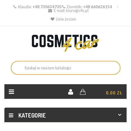
Klaudia:
+48 730634730
Dominik:
+48 660626154
E-mail:
biuro@c4c.pl
Lista życzeń
KOSZYK:
0,00 ZŁ
KATEGORIE