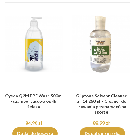
Gyeon Q2M PPF Wash 500ml
Gliptone Solvent Cleaner
- szampon, usuwa opiłki
GT14 250ml – Cleaner do
żelaza
usuwania przebarwień na
skórze
84,90 zł
88,99 zł
Dodaj do koszyka
Dodaj do koszyka