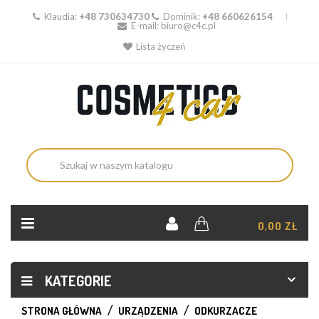
Klaudia:
+48 730634730
Dominik:
+48 660626154
E-mail:
biuro@c4c.pl
Lista życzeń
KOSZYK:
0,00 ZŁ
KATEGORIE
STRONA GŁÓWNA
URZĄDZENIA
ODKURZACZE