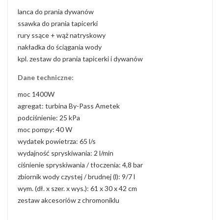
lanca do prania dywanów
ssawka do prania tapicerki
rury ssące + wąż natryskowy
nakładka do ściągania wody
kpl. zestaw do prania tapicerki i dywanów
Dane techniczne:
moc 1400W
agregat: turbina By-Pass Ametek
podciśnienie: 25 kPa
moc pompy: 40 W
wydatek powietrza: 65 l/s
wydajność spryskiwania: 2 l/min
ciśnienie spryskiwania / tłoczenia: 4,8 bar
zbiornik wody czystej / brudnej (l): 9/7 l
wym. (dł. x szer. x wys.): 61 x 30 x 42 cm
zestaw akcesoriów z chromoniklu