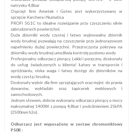
natrysku 4,8bar
Osprzęt firm Ametek i Gotec jest wykorzystywany w
sprzęcie Karchera i Numatica
PROFI 50.1C to idealne rozwiązanie przy czyszczeniu silnie
zabrudzonych powierzchni.
Duże zbiorniki wody czystej i łatwo wyjmowalny zbiornik
wody brudnej pozwalają na czyszczenie przy jednorazowym
napełnieniu dużej powierzchni. Przezroczysta pokrywa na
zbiorniku wody brudnej umożliwia kontrolę poziomu wody
Profesjonalny odkurzacz piorący. Lekki i poręczny, doskonały
do usług świadczonych u klienta! Łatwy w transporcie i
opróżnianiu, niska waga i łatwy dostęp do zbiorników na
wodę czystą i brudną.
Doskonały wybór dla firm sprzątających oraz myjni: do prania
dywanów, wykładzin oraz tapicerek meblowych i
samochodowych.
Jednym słowem, dobrze wykonany odkurzacz piorący o mocy
maksymalnej 1400W z pompą 4,8bar i podciśnieniem 25kPA
(2500mm h2o).
Odkurzacz jest wyposażony w zestaw chromoniklowy
P50R :