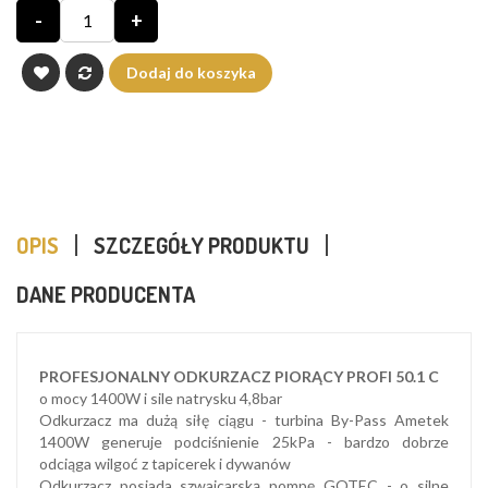
-
+
Dodaj do koszyka
OPIS
SZCZEGÓŁY PRODUKTU
DANE PRODUCENTA
PROFESJONALNY ODKURZACZ PIORĄCY PROFI 50.1 C
o mocy 1400W i sile natrysku 4,8bar
Odkurzacz ma dużą siłę ciągu - turbina By-Pass Ametek
1400W generuje podciśnienie 25kPa - bardzo dobrze
odciąga wilgoć z tapicerek i dywanów
Odkurzacz posiada szwajcarską pompę GOTEC - o silne