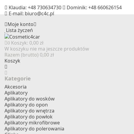
Klaudia:
+48 730634730
Dominik:
+48 660626154
E-mail:
biuro@c4c.pl
Moje konto
Lista życzeń
Koszyk:
0,00 zł
0
W koszyku nie ma jeszcze produktów
Razem (brutto)
0,00 zł
Koszyk
Kategorie
Akcesoria
Aplikatory
Aplikatory do wosków
Aplikatory do opon
Aplikatory do wnętrza
Aplikatory do powłok
Aplikatory mikrofibrowe
Aplikatory do polerowania