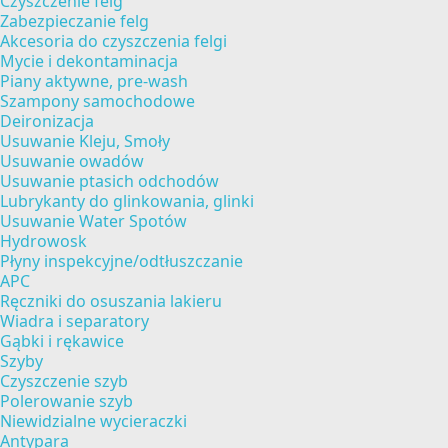
Czyszczenie felg
Zabezpieczanie felg
Akcesoria do czyszczenia felgi
Mycie i dekontaminacja
Piany aktywne, pre-wash
Szampony samochodowe
Deironizacja
Usuwanie Kleju, Smoły
Usuwanie owadów
Usuwanie ptasich odchodów
Lubrykanty do glinkowania, glinki
Usuwanie Water Spotów
Hydrowosk
Płyny inspekcyjne/odtłuszczanie
APC
Ręczniki do osuszania lakieru
Wiadra i separatory
Gąbki i rękawice
Szyby
Czyszczenie szyb
Polerowanie szyb
Niewidzialne wycieraczki
Antypara