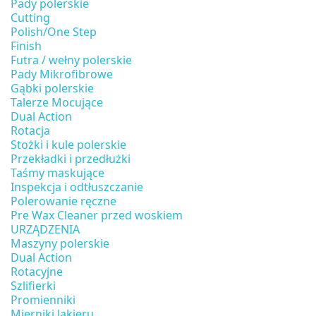
Pady polerskie
Cutting
Polish/One Step
Finish
Futra / wełny polerskie
Pady Mikrofibrowe
Gąbki polerskie
Talerze Mocujące
Dual Action
Rotacja
Stożki i kule polerskie
Przekładki i przedłużki
Taśmy maskujące
Inspekcja i odtłuszczanie
Polerowanie ręczne
Pre Wax Cleaner przed woskiem
URZĄDZENIA
Maszyny polerskie
Dual Action
Rotacyjne
Szlifierki
Promienniki
Mierniki lakieru