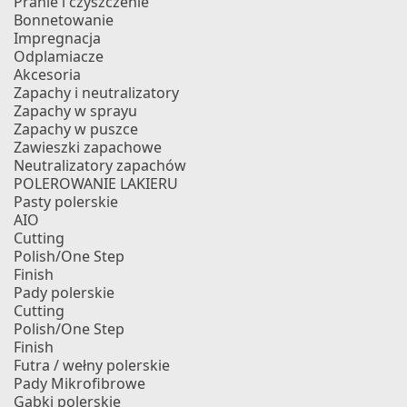
Pranie i czyszczenie
Bonnetowanie
Impregnacja
Odplamiacze
Akcesoria
Zapachy i neutralizatory
Zapachy w sprayu
Zapachy w puszce
Zawieszki zapachowe
Neutralizatory zapachów
POLEROWANIE LAKIERU
Pasty polerskie
AIO
Cutting
Polish/One Step
Finish
Pady polerskie
Cutting
Polish/One Step
Finish
Futra / wełny polerskie
Pady Mikrofibrowe
Gąbki polerskie