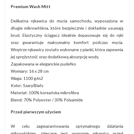
Premium Wash Mitt
Delikatna rękawica do mycia samochodu, wyposażona w
długie mikrowłókna, które bezpiecznie i dokładnie usuwają
brud. Elastyczny ściągacz idealnie dopasowuje się do ręki
oraz gwarantuje maksymalny komfort podczas mycia.
Wnętrze rękawicy zostało wykonane z pianki, która zapewnia
jej sprężystość oraz dodatkową absorpcję wody.
Zapakowana w eleganckie pudełko
Wymiary: 16 x 28 cm
Waga: 1100 g/m2
Kolor: Szary/Biały
Materiał: 100% koreańska mikrofibra
Blend: 70% Polyester / 30% Polyamide
Przed pierwszym użyciem
W celu zagwarantowania optymalnego działania
mikrowłókien, zalecane jest wypranie rękawicy przed