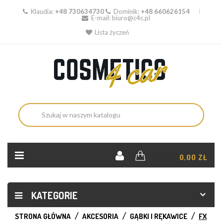
Klaudia:
+48 730634730
Dominik:
+48 660626154
E-mail:
biuro@c4c.pl
Lista życzeń
KOSZYK:
0,00 ZŁ
KATEGORIE
STRONA GŁÓWNA
AKCESORIA
GĄBKI I RĘKAWICE
FX