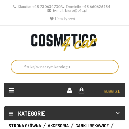
Klaudia:
+48 730634730
Dominik:
+48 660626154
E-mail:
biuro@c4c.pl
Lista życzeń
KOSZYK:
0,00 ZŁ
KATEGORIE
STRONA GŁÓWNA
AKCESORIA
GĄBKI I RĘKAWICE