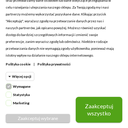
oraz przetwarzamy dane osobowe lub dane dotyczące przeglądania w
celu rozwijania i ulepszania naszego sklepu. Za Twoją zgodą my i nasi
KONTAKT Z NAMI
partnerzy możemy wykorzystać pozyskane dane. Klikając przycisk
Adres:
Cosmetic4car
"Akceptuję", wyrażasz zgodę na przetwarzanie danych przez nas i
Budzisz 73A
naszych partnerów, jak opisano powyżej. Możesz również uzyskać
39-200 Dębica
dostęp do bardziej szczegółowych informacji i zmienić swoje
preferencje, zanim wyrazisz zgodę lub odmówisz. Niektóre rodzaje
Dominik:
+48 660626154
przetwarzania danych nie wymagają zgody użytkownika, ponieważ mają
istotny wpływ na działanie naszego sklepu internetowego.
Klaudia:
+48 730634730
Polityka cookie
|
Polityka prywatności
Email:
biuro@c4c.pl
Więcej opcji
MOJE KONTO

Wymagane
Cookie funkcjonalne
PRODUKTY

Wymagane
Statystyka
Wymagane pliki cookie oraz cookie
NASZA FIRMA

Marketing
Zaakceptuj
Cookie
HttpOnly. Pliki cookie wymagane do
statystyczne
wszystko
przeglądania witryny i korzystania z jej
Zaakceptuj wybrane
Napisz do nas
podstawowych funkcji. Te pliki cookie
© Copyright 2026 Cosmetic4car | Wykonanie:
Grupago
Cookie
są wymagane do prawidłowego