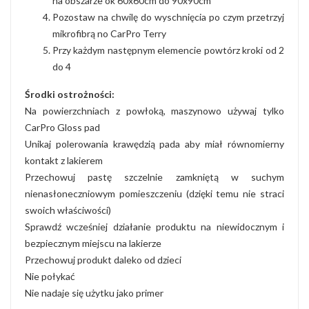
na obszarze ok 60x60cm do 90x90cm
Pozostaw na chwilę do wyschnięcia po czym przetrzyj
mikrofibrą no CarPro Terry
Przy każdym następnym elemencie powtórz kroki od 2
do 4
Środki ostrożności:
Na powierzchniach z powłoką, maszynowo używaj tylko
CarPro Gloss pad
Unikaj polerowania krawędzią pada aby miał równomierny
kontakt z lakierem
Przechowuj pastę szczelnie zamkniętą w suchym
nienasłoneczniowym pomieszczeniu (dzięki temu nie straci
swoich właściwości)
Sprawdź wcześniej działanie produktu na niewidocznym i
bezpiecznym miejscu na lakierze
Przechowuj produkt daleko od dzieci
Nie połykać
Nie nadaje się użytku jako primer