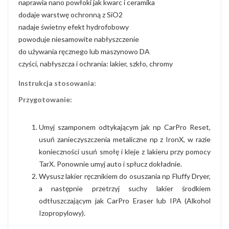
naprawia nano powłoki jak kwarc i ceramika
dodaje warstwę ochronną z SiO2
nadaje świetny efekt hydrofobowy
powoduje niesamowite nabłyszczenie
do używania ręcznego lub maszynowo DA
czyści, nabłyszcza i ochrania: lakier, szkło, chromy
Instrukcja stosowania:
Przygotowanie:
Umyj szamponem odtykającym jak np CarPro Reset,
usuń zanieczyszczenia metaliczne np z IronX, w razie
konieczności usuń smołę i kleje z lakieru przy pomocy
TarX. Ponownie umyj auto i spłucz dokładnie.
Wysusz lakier ręcznikiem do osuszania np Fluffy Dryer,
a następnie przetrzyj suchy lakier środkiem
odtłuszczającym jak CarPro Eraser lub IPA (Alkohol
Izopropylowy).