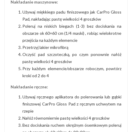
Nakładanie maszynowe:
Używaj miękkiego padu finiszowego jak CarPro Gloss
Pad, nakładając pastę wielkości 4 groszków
Poleruj na niskich biegach (1-3) bez dociskania na
obszarze ok 60×60 cm (1/4 maski) , robiąc wielokrotne
przejścia na każdym elemencie
Przetrzyj lakier mikrofibrą
Oczyść pad szczoteczką, po czym ponownie nałóż
pastę wielkości 4 groszków
Przy każdym elemencie/obszarze roboczym, powtórz
kroki od 2 do 4
Nakładanie ręczne:
Używaj ręcznego aplikatora do polerowania lub gąbki
finiszowej CarPro Gloss Pad z ręcznym uchwytem na
rzepie
Nałóż równomiernie pastę wielkości 4 groszków
Bez dociskania ruchem okrężnym ósemkowym poleruj