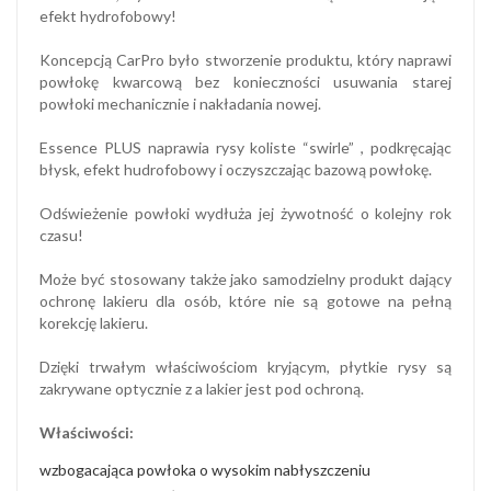
efekt hydrofobowy!
Koncepcją CarPro było stworzenie produktu, który naprawi
powłokę kwarcową bez konieczności usuwania starej
powłoki mechanicznie i nakładania nowej.
Essence PLUS naprawia rysy koliste “swirle” , podkręcając
błysk, efekt hudrofobowy i oczyszczając bazową powłokę.
Odświeżenie powłoki wydłuża jej żywotność o kolejny rok
czasu!
Może być stosowany także jako samodzielny produkt dający
ochronę lakieru dla osób, które nie są gotowe na pełną
korekcję lakieru.
Dzięki trwałym właściwościom kryjącym, płytkie rysy są
zakrywane optycznie z a lakier jest pod ochroną.
Właściwości:
wzbogacająca powłoka o wysokim nabłyszczeniu