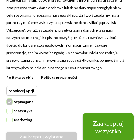
Przetwarzamy pliki cookie, przechowujemy informacje na urządzeniu
oraz przetwarzamy dane osobowe lub dane dotyczące przeglądania w
celu rozwijania i ulepszania naszego sklepu. Za Twoją zgodą my i nasi
KONTAKT Z NAMI
partnerzy możemy wykorzystać pozyskane dane. Klikając przycisk
Adres:
Cosmetic4car
"Akceptuję", wyrażasz zgodę na przetwarzanie danych przez nas i
Budzisz 73A
naszych partnerów, jak opisano powyżej. Możesz również uzyskać
39-200 Dębica
dostęp do bardziej szczegółowych informacji i zmienić swoje
preferencje, zanim wyrazisz zgodę lub odmówisz. Niektóre rodzaje
Dominik:
+48 660626154
przetwarzania danych nie wymagają zgody użytkownika, ponieważ mają
istotny wpływ na działanie naszego sklepu internetowego.
Klaudia:
+48 730634730
Polityka cookie
|
Polityka prywatności
Email:
biuro@c4c.pl
Więcej opcji
MOJE KONTO

Wymagane
Cookie funkcjonalne
PRODUKTY

Wymagane
Statystyka
Wymagane pliki cookie oraz cookie
NASZA FIRMA

Marketing
Zaakceptuj
Cookie
HttpOnly. Pliki cookie wymagane do
statystyczne
wszystko
przeglądania witryny i korzystania z jej
Zaakceptuj wybrane
Napisz do nas
podstawowych funkcji. Te pliki cookie