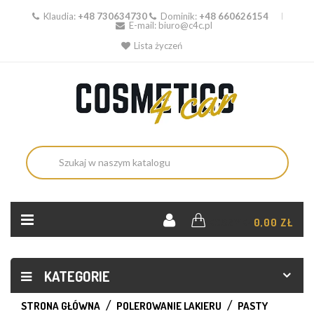
Klaudia:
+48 730634730
Dominik:
+48 660626154
E-mail:
biuro@c4c.pl
Lista życzeń
KOSZYK:
0,00 ZŁ
KATEGORIE
STRONA GŁÓWNA
POLEROWANIE LAKIERU
PASTY