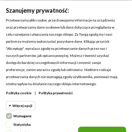
Szanujemy prywatność:
Przetwarzamy pliki cookie, przechowujemy informacje na urządzeniu
oraz przetwarzamy dane osobowe lub dane dotyczące przeglądania w
celu rozwijania i ulepszania naszego sklepu. Za Twoją zgodą my i nasi
KONTAKT Z NAMI
partnerzy możemy wykorzystać pozyskane dane. Klikając przycisk
Adres:
Cosmetic4car
"Akceptuję", wyrażasz zgodę na przetwarzanie danych przez nas i
Budzisz 73A
naszych partnerów, jak opisano powyżej. Możesz również uzyskać
39-200 Dębica
dostęp do bardziej szczegółowych informacji i zmienić swoje
preferencje, zanim wyrazisz zgodę lub odmówisz. Niektóre rodzaje
Dominik:
+48 660626154
przetwarzania danych nie wymagają zgody użytkownika, ponieważ mają
istotny wpływ na działanie naszego sklepu internetowego.
Klaudia:
+48 730634730
Polityka cookie
|
Polityka prywatności
Email:
biuro@c4c.pl
Więcej opcji
MOJE KONTO

Wymagane
Cookie funkcjonalne
PRODUKTY

Wymagane
Statystyka
Wymagane pliki cookie oraz cookie