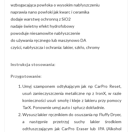
wzbogacająca powłoka o wysokim nabłyszczeniu
naprawia nano powłoki jak kwarc i ceramika
dodaje warstwę ochronną z SiO2
nadaje świetny efekt hydrofobowy
powoduje niesamowite nabłyszczenie
do używania ręcznego lub maszynowo DA
czyści, nabłyszcza i ochrania: lakier, szkło, chromy
Instrukcja stosowania:
Przygotowanie:
Umyj szamponem odtykającym jak np CarPro Reset,
usuń zanieczyszczenia metaliczne np z IronX, w razie
konieczności usuń smołę i kleje z lakieru przy pomocy
TarX. Ponownie umyj auto i spłucz dokładnie.
Wysusz lakier ręcznikiem do osuszania np Fluffy Dryer,
a następnie przetrzyj suchy lakier środkiem
odtłuszczającym jak CarPro Eraser lub IPA (Alkohol