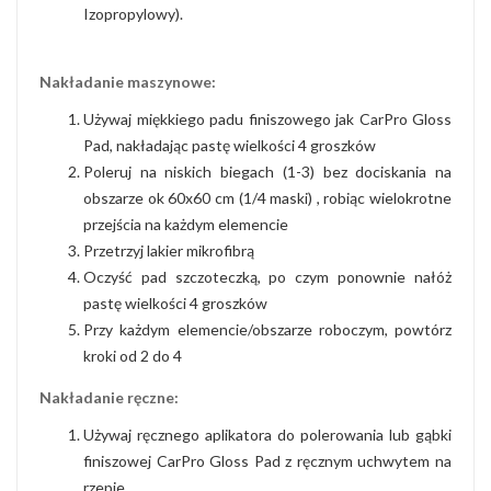
Izopropylowy).
Nakładanie maszynowe:
Używaj miękkiego padu finiszowego jak CarPro Gloss
Pad, nakładając pastę wielkości 4 groszków
Poleruj na niskich biegach (1-3) bez dociskania na
obszarze ok 60x60 cm (1/4 maski) , robiąc wielokrotne
przejścia na każdym elemencie
Przetrzyj lakier mikrofibrą
Oczyść pad szczoteczką, po czym ponownie nałóż
pastę wielkości 4 groszków
Przy każdym elemencie/obszarze roboczym, powtórz
kroki od 2 do 4
Nakładanie ręczne:
Używaj ręcznego aplikatora do polerowania lub gąbki
finiszowej CarPro Gloss Pad z ręcznym uchwytem na
rzepie