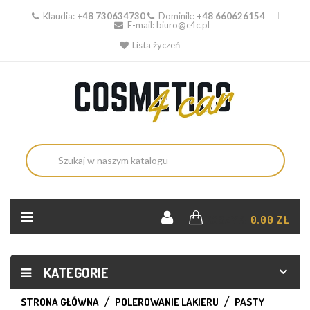
Klaudia:
+48 730634730
Dominik:
+48 660626154
E-mail:
biuro@c4c.pl
Lista życzeń
KOSZYK:
0,00 ZŁ
KATEGORIE
STRONA GŁÓWNA
POLEROWANIE LAKIERU
PASTY