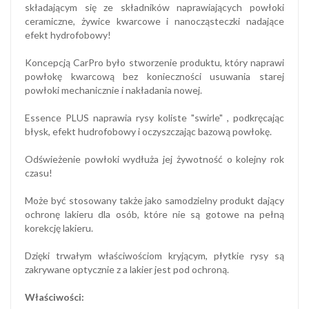
składającym się ze składników naprawiających powłoki
ceramiczne, żywice kwarcowe i nanocząsteczki nadające
efekt hydrofobowy!
Koncepcją CarPro było stworzenie produktu, który naprawi
powłokę kwarcową bez konieczności usuwania starej
powłoki mechanicznie i nakładania nowej.
Essence PLUS naprawia rysy koliste "swirle" , podkręcając
błysk, efekt hudrofobowy i oczyszczając bazową powłokę.
Odświeżenie powłoki wydłuża jej żywotność o kolejny rok
czasu!
Może być stosowany także jako samodzielny produkt dający
ochronę lakieru dla osób, które nie są gotowe na pełną
korekcję lakieru.
Dzięki trwałym właściwościom kryjącym, płytkie rysy są
zakrywane optycznie z a lakier jest pod ochroną.
Właściwości: