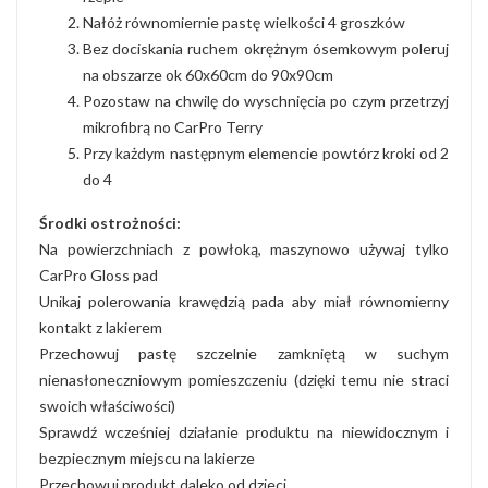
Nałóż równomiernie pastę wielkości 4 groszków
Bez dociskania ruchem okrężnym ósemkowym poleruj
na obszarze ok 60x60cm do 90x90cm
Pozostaw na chwilę do wyschnięcia po czym przetrzyj
mikrofibrą no CarPro Terry
Przy każdym następnym elemencie powtórz kroki od 2
do 4
Środki ostrożności:
Na powierzchniach z powłoką, maszynowo używaj tylko
CarPro Gloss pad
Unikaj polerowania krawędzią pada aby miał równomierny
kontakt z lakierem
Przechowuj pastę szczelnie zamkniętą w suchym
nienasłoneczniowym pomieszczeniu (dzięki temu nie straci
swoich właściwości)
Sprawdź wcześniej działanie produktu na niewidocznym i
bezpiecznym miejscu na lakierze
Przechowuj produkt daleko od dzieci