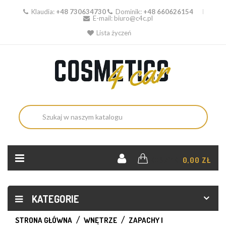
Klaudia:
+48 730634730
Dominik:
+48 660626154
E-mail:
biuro@c4c.pl
Lista życzeń
KOSZYK:
0,00 ZŁ
KATEGORIE
STRONA GŁÓWNA
WNĘTRZE
ZAPACHY I