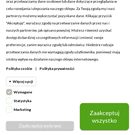
oraz przetwarzamy dane osobowe lub dane dotyczące przeglądania w
celu rozwijania i ulepszania naszego sklepu. Za Twoją zgodą my i nasi
KONTAKT Z NAMI
partnerzy możemy wykorzystać pozyskane dane. Klikając przycisk
Adres:
Cosmetic4car
"Akceptuję", wyrażasz zgodę na przetwarzanie danych przez nas i
Budzisz 73A
naszych partnerów, jak opisano powyżej. Możesz również uzyskać
39-200 Dębica
dostęp do bardziej szczegółowych informacji i zmienić swoje
preferencje, zanim wyrazisz zgodę lub odmówisz. Niektóre rodzaje
Dominik:
+48 660626154
przetwarzania danych nie wymagają zgody użytkownika, ponieważ mają
istotny wpływ na działanie naszego sklepu internetowego.
Klaudia:
+48 730634730
Polityka cookie
|
Polityka prywatności
Email:
biuro@c4c.pl
Więcej opcji
MOJE KONTO

Wymagane
Cookie funkcjonalne
PRODUKTY

Wymagane
Statystyka
Wymagane pliki cookie oraz cookie
NASZA FIRMA

Marketing
Zaakceptuj
Cookie
HttpOnly. Pliki cookie wymagane do
statystyczne
wszystko
przeglądania witryny i korzystania z jej
Zaakceptuj wybrane
Napisz do nas
podstawowych funkcji. Te pliki cookie
© Copyright 2026 Cosmetic4car | Wykonanie:
Grupago
Cookie
są wymagane do prawidłowego