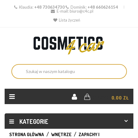
Klaudia:
+48 730634730
Dominik:
+48 660626154
E-mail:
biuro@c4c.pl
Lista życzeń
KOSZYK:
0,00 ZŁ
KATEGORIE
STRONA GŁÓWNA
WNĘTRZE
ZAPACHY I