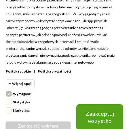
Przetwarzamy pliki cookie, przechowujemy informacje na urządzeniu
oraz przetwarzamy dane osobowe lub dane dotyczące przeglądania w
celu rozwijania i ulepszania naszego sklepu. Za Twoją zgodą my i nasi
KONTAKT Z NAMI
partnerzy możemy wykorzystać pozyskane dane. Klikając przycisk
Adres:
Cosmetic4car
"Akceptuję", wyrażasz zgodę na przetwarzanie danych przez nas i
Budzisz 73A
naszych partnerów, jak opisano powyżej. Możesz również uzyskać
39-200 Dębica
dostęp do bardziej szczegółowych informacji i zmienić swoje
preferencje, zanim wyrazisz zgodę lub odmówisz. Niektóre rodzaje
Dominik:
+48 660626154
przetwarzania danych nie wymagają zgody użytkownika, ponieważ mają
istotny wpływ na działanie naszego sklepu internetowego.
Klaudia:
+48 730634730
Polityka cookie
|
Polityka prywatności
Email:
biuro@c4c.pl
Więcej opcji
MOJE KONTO

Wymagane
Cookie funkcjonalne
PRODUKTY

Wymagane
Statystyka
Wymagane pliki cookie oraz cookie
NASZA FIRMA

Marketing
Zaakceptuj
Cookie
HttpOnly. Pliki cookie wymagane do
statystyczne
wszystko
przeglądania witryny i korzystania z jej
Zaakceptuj wybrane
Napisz do nas
podstawowych funkcji. Te pliki cookie