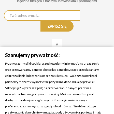
Bądż na bieżąco z naszymi nowościami i promocjami
Szanujemy prywatność:
Przetwarzamy pliki cookie, przechowujemy informacje na urządzeniu
oraz przetwarzamy dane osobowe lub dane dotyczące przeglądania w
celu rozwijania i ulepszania naszego sklepu. Za Twoją zgodą my i nasi
KONTAKT Z NAMI
partnerzy możemy wykorzystać pozyskane dane. Klikając przycisk
Adres:
Cosmetic4car
"Akceptuję", wyrażasz zgodę na przetwarzanie danych przez nas i
Budzisz 73A
naszych partnerów, jak opisano powyżej. Możesz również uzyskać
39-200 Dębica
dostęp do bardziej szczegółowych informacji i zmienić swoje
preferencje, zanim wyrazisz zgodę lub odmówisz. Niektóre rodzaje
Dominik:
+48 660626154
przetwarzania danych nie wymagają zgody użytkownika, ponieważ mają