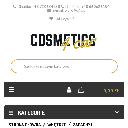
Klaudia:
+48 730634730
Dominik:
+48 660626154
E-mail:
biuro@c4c.pl
Lista życzeń
KOSZYK:
0,00 ZŁ
KATEGORIE
STRONA GŁÓWNA
WNĘTRZE
ZAPACHY I