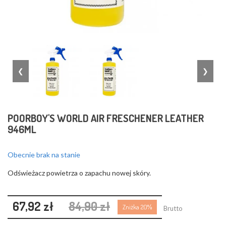
❮
❯
POORBOY'S WORLD AIR FRESCHENER LEATHER
946ML
Obecnie brak na stanie
Odświeżacz powietrza o zapachu nowej skóry.
67,92 zł
84,90 zł
Zniżka 20%
Brutto