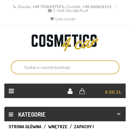
Klaudia:
+48 730634730
Dominik:
+48 660626154
E-mail:
biuro@c4c.pl
Lista życzeń
KOSZYK:
0,00 ZŁ
KATEGORIE
STRONA GŁÓWNA
WNĘTRZE
ZAPACHY I