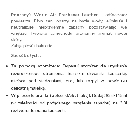
Poorboy’s World Air Freshener Leather
– odświeżacz
powietrza. Płyn ten, oparty na bazie wody, eliminuje i
neutralizuje nieprzyjemne zapachy pozostawiając we
wnętrzu Twojego samochodu przyjemny aromat nowej
skóry.
Zabija pleśń i bakterie.
Sposób użycia:
Za pomocą atomizera:
Dopasuj atomizer dla uzyskania
rozproszonego strumienia. Spryskaj dywaniki, tapicerkę,
miejsca pod siedzeniami, etc., lub rozpyl w powietrzu
delikatną mgiełkę.
W procesie prania tapicerki/ekstrakcji:
Dodaj 30ml-115ml
(w zależności od pożądanego natężenia zapachu) na 3,8l
roztworu do prania tapicerki.