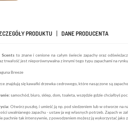
ZCZEGÓŁY PRODUKTU
DANE PRODUCENTA
a Scents
to znane i cenione na całym świecie zapachy oraz odświeżacz
az trwałość jest nieporównywalna z innymi tego typu zapachami na rynku
aguna Breeze
ce znajdują się kawałki drzewka cedrowego, które nasączone są zapacho
anie:
samochód, biuro, sklep, dom, toaleta, wszędzie gdzie chciałbyś po
ycia:
Otwórz puszkę, i umieść ją np. pod siedzeniem lub w otworze na napo
ści uwalnianego zapachu - ustaw ja wg własnych potrzeb. Zapach w zależn
nie pachnie tak intensywnie, z powodzeniem możesz ją wykorzystać jako z