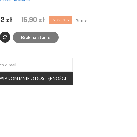
52 zł
15,90 zł
Zniżka 15%
Brutto
Brak na stanie
WIADOM MNIE O DOSTĘPNOŚCI