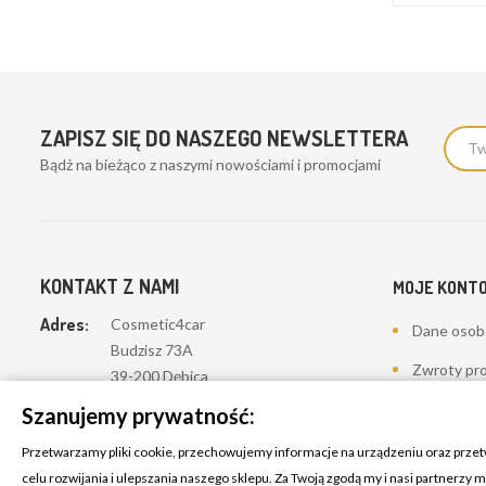
ZAPISZ SIĘ DO NASZEGO NEWSLETTERA
Bądż na bieżąco z naszymi nowościami i promocjami
KONTAKT Z NAMI
MOJE KONT
Adres:
Cosmetic4car
Dane oso
Budzisz 73A
Zwroty pr
39-200 Dębica
Zamówieni
Szanujemy prywatność:
Dominik:
+48 660626154
Moje pokwi
Przetwarzamy pliki cookie, przechowujemy informacje na urządzeniu oraz prze
Klaudia:
+48 730634730
celu rozwijania i ulepszania naszego sklepu. Za Twoją zgodą my i nasi partnerzy