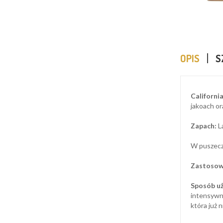
OPIS
S
Californi
jakoach or
Zapach:
L
W puszecz
Zastosow
Sposób uż
intensywno
która już 