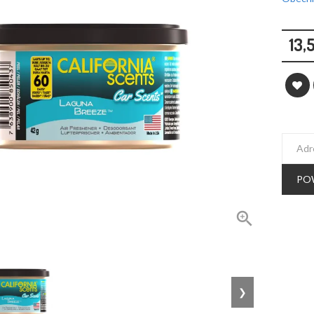
13,
PO

❯