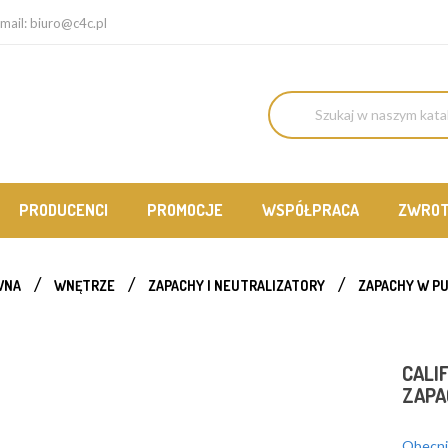
mail:
biuro@c4c.pl
PRODUCENCI
PROMOCJE
WSPÓŁPRACA
ZWRO
WNA
WNĘTRZE
ZAPACHY I NEUTRALIZATORY
ZAPACHY W P
CALI
ZAP
Obecnie