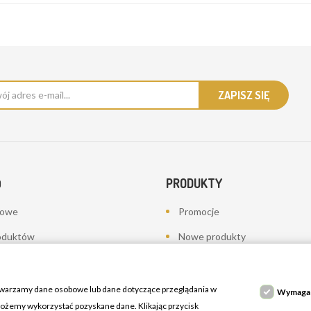
PRODUKTY
O
bowe
Promocje
oduktów
Nowe produkty
a
Najczęściej kupowane
towania - korekty płatności
twarzamy dane osobowe lub dane dotyczące przeglądania w
Wymaga
 możemy wykorzystać pozyskane dane. Klikając przycisk