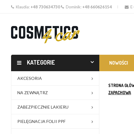
Klaudia:
+48 730634730
Dominik:
+48 660626154
E-
KATEGORIE
NOWOŚCI
AKCESORIA
STRONA GŁÓ
NA ZEWNĄTRZ
ZAPACHOWA
ZABEZPIECZNIE LAKIERU
PIELĘGNACJA FOLII PPF