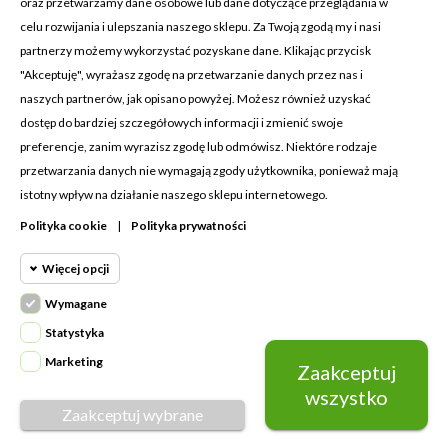
oraz przetwarzamy dane osobowe lub dane dotyczące przeglądania w
celu rozwijania i ulepszania naszego sklepu. Za Twoją zgodą my i nasi
KONTAKT Z NAMI
partnerzy możemy wykorzystać pozyskane dane. Klikając przycisk
Adres:
Cosmetic4car
"Akceptuję", wyrażasz zgodę na przetwarzanie danych przez nas i
Budzisz 73A
naszych partnerów, jak opisano powyżej. Możesz również uzyskać
39-200 Dębica
dostęp do bardziej szczegółowych informacji i zmienić swoje
preferencje, zanim wyrazisz zgodę lub odmówisz. Niektóre rodzaje
Dominik:
+48 660626154
przetwarzania danych nie wymagają zgody użytkownika, ponieważ mają
istotny wpływ na działanie naszego sklepu internetowego.
Klaudia:
+48 730634730
Polityka cookie
|
Polityka prywatności
Email:
biuro@c4c.pl
Więcej opcji
MOJE KONTO

Wymagane
Cookie funkcjonalne
PRODUKTY

Wymagane
Statystyka
Wymagane pliki cookie oraz cookie
NASZA FIRMA

Marketing
Zaakceptuj
Cookie
HttpOnly. Pliki cookie wymagane do
statystyczne
wszystko
przeglądania witryny i korzystania z jej
Zaakceptuj wybrane
Napisz do nas
podstawowych funkcji. Te pliki cookie
© Copyright 2026 Cosmetic4car | Wykonanie:
Grupago
Cookie
są wymagane do prawidłowego