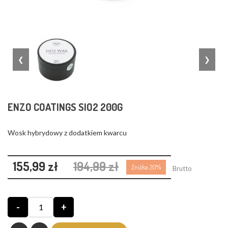
❮
❯
ENZO COATINGS SIO2 200G
Wosk hybrydowy z dodatkiem kwarcu
155,99 zł
194,99 zł
Zniżka 20%
Brutto
-
+