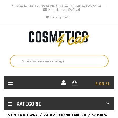
Klaudia:
+48 730634730
Dominik:
+48 660626154
E-mail:
biuro@c4c.pl
Lista życzeń
KOSZYK:
0,00 ZŁ
KATEGORIE
STRONA GŁÓWNA
ZABEZPIECZNIE LAKIERU
WOSKI W