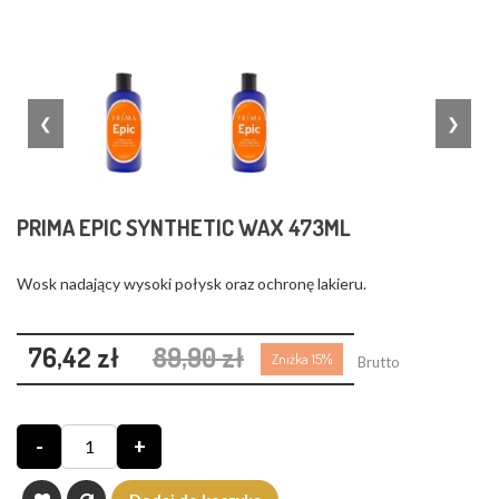
❮
❯
PRIMA EPIC SYNTHETIC WAX 473ML
Wosk nadający wysoki połysk oraz ochronę lakieru.
76,42 zł
89,90 zł
Zniżka 15%
Brutto
-
+