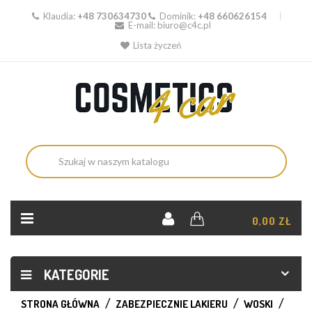
Klaudia:
+48 730634730
Dominik:
+48 660626154
E-mail:
biuro@c4c.pl
Lista życzeń
KOSZYK:
0,00 ZŁ
KATEGORIE
STRONA GŁÓWNA
ZABEZPIECZNIE LAKIERU
WOSKI