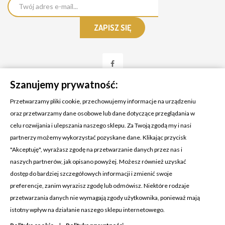
Szanujemy prywatność:
Przetwarzamy pliki cookie, przechowujemy informacje na urządzeniu
oraz przetwarzamy dane osobowe lub dane dotyczące przeglądania w
celu rozwijania i ulepszania naszego sklepu. Za Twoją zgodą my i nasi
KONTAKT Z NAMI
partnerzy możemy wykorzystać pozyskane dane. Klikając przycisk
Adres:
Cosmetic4car
"Akceptuję", wyrażasz zgodę na przetwarzanie danych przez nas i
Budzisz 73A
naszych partnerów, jak opisano powyżej. Możesz również uzyskać
39-200 Dębica
dostęp do bardziej szczegółowych informacji i zmienić swoje
preferencje, zanim wyrazisz zgodę lub odmówisz. Niektóre rodzaje
Dominik:
+48 660626154
przetwarzania danych nie wymagają zgody użytkownika, ponieważ mają
istotny wpływ na działanie naszego sklepu internetowego.
Klaudia:
+48 730634730