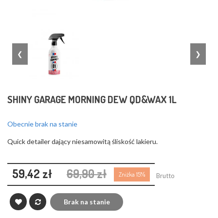
❮
❯
SHINY GARAGE MORNING DEW QD&WAX 1L
Obecnie brak na stanie
Quick detailer dający niesamowitą śliskość lakieru.
59,42 zł
69,90 zł
Zniżka 15%
Brutto
Brak na stanie