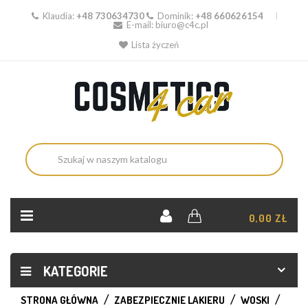
Klaudia:
+48 730634730
Dominik:
+48 660626154
E-mail:
biuro@c4c.pl
Lista życzeń
KOSZYK:
0,00 ZŁ
KATEGORIE
STRONA GŁÓWNA
ZABEZPIECZNIE LAKIERU
WOSKI