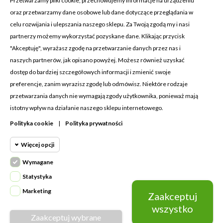
Przetwarzamy pliki cookie, przechowujemy informacje na urządzeniu
oraz przetwarzamy dane osobowe lub dane dotyczące przeglądania w
celu rozwijania i ulepszania naszego sklepu. Za Twoją zgodą my i nasi
KONTAKT Z NAMI
partnerzy możemy wykorzystać pozyskane dane. Klikając przycisk
Adres:
Cosmetic4car
"Akceptuję", wyrażasz zgodę na przetwarzanie danych przez nas i
Budzisz 73A
naszych partnerów, jak opisano powyżej. Możesz również uzyskać
39-200 Dębica
dostęp do bardziej szczegółowych informacji i zmienić swoje
preferencje, zanim wyrazisz zgodę lub odmówisz. Niektóre rodzaje
Dominik:
+48 660626154
przetwarzania danych nie wymagają zgody użytkownika, ponieważ mają
istotny wpływ na działanie naszego sklepu internetowego.
Klaudia:
+48 730634730
Polityka cookie
|
Polityka prywatności
Email:
biuro@c4c.pl
Więcej opcji
MOJE KONTO

Wymagane
Cookie funkcjonalne
PRODUKTY

Wymagane
Statystyka
Wymagane pliki cookie oraz cookie
NASZA FIRMA

Marketing
Zaakceptuj
Cookie
HttpOnly. Pliki cookie wymagane do
statystyczne
wszystko
przeglądania witryny i korzystania z jej
Zaakceptuj wybrane
Napisz do nas
podstawowych funkcji. Te pliki cookie