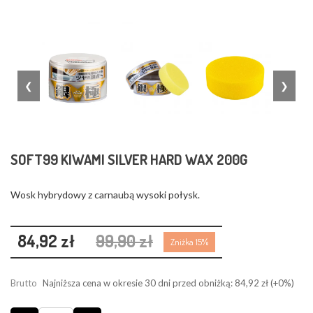
❮
❯
SOFT99 KIWAMI SILVER HARD WAX 200G
Wosk hybrydowy z carnaubą wysoki połysk.
84,92 zł
99,90 zł
Zniżka 15%
Brutto
Najniższa cena w okresie 30 dni przed obniżką:
84,92 zł
(+0%)