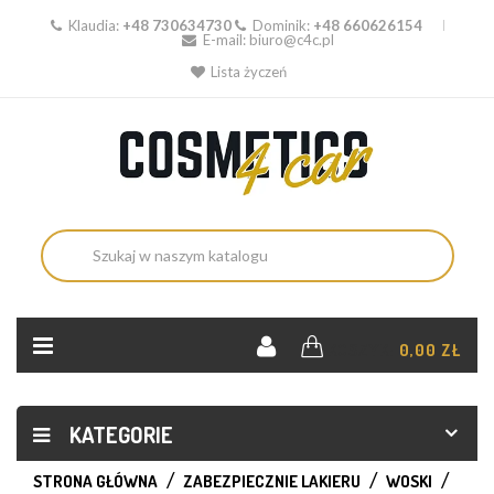
Klaudia:
+48 730634730
Dominik:
+48 660626154
E-mail:
biuro@c4c.pl
Lista życzeń
KOSZYK:
0,00 ZŁ
KATEGORIE
STRONA GŁÓWNA
ZABEZPIECZNIE LAKIERU
WOSKI