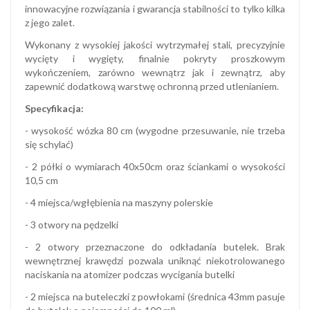
innowacyjne rozwiązania i gwarancja stabilności to tylko kilka
z jego zalet.
Wykonany z wysokiej jakości wytrzymałej stali, precyzyjnie
wycięty i wygięty, finalnie pokryty proszkowym
wykończeniem, zarówno wewnątrz jak i zewnątrz, aby
zapewnić dodatkową warstwę ochronną przed utlenianiem.
Specyfikacja:
- wysokość wózka 80 cm (wygodne przesuwanie, nie trzeba
się schylać)
- 2 półki o wymiarach 40x50cm oraz ściankami o wysokości
10,5 cm
- 4 miejsca/wgłębienia na maszyny polerskie
- 3 otwory na pędzelki
- 2 otwory przeznaczone do odkładania butelek. Brak
wewnętrznej krawędzi pozwala uniknąć niekotrolowanego
naciskania na atomizer podczas wycigania butelki
- 2 miejsca na buteleczki z powłokami (średnica 43mm pasuje