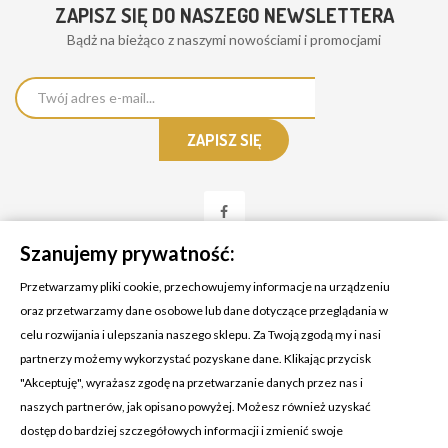
ZAPISZ SIĘ DO NASZEGO NEWSLETTERA
Bądż na bieżąco z naszymi nowościami i promocjami
Szanujemy prywatność:
Przetwarzamy pliki cookie, przechowujemy informacje na urządzeniu
oraz przetwarzamy dane osobowe lub dane dotyczące przeglądania w
celu rozwijania i ulepszania naszego sklepu. Za Twoją zgodą my i nasi
KONTAKT Z NAMI
partnerzy możemy wykorzystać pozyskane dane. Klikając przycisk
Adres:
Cosmetic4car
"Akceptuję", wyrażasz zgodę na przetwarzanie danych przez nas i
Budzisz 73A
naszych partnerów, jak opisano powyżej. Możesz również uzyskać
39-200 Dębica
dostęp do bardziej szczegółowych informacji i zmienić swoje