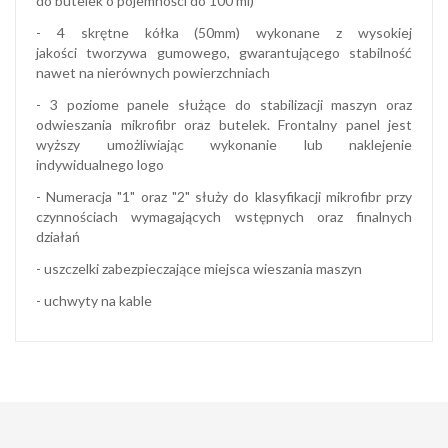
do butelek o pojemności do 100 ml)
- 4 skrętne kółka (50mm) wykonane z wysokiej
jakości tworzywa gumowego, gwarantującego stabilność
nawet na nierównych powierzchniach
- 3 poziome panele służące do stabilizacji maszyn oraz
odwieszania mikrofibr oraz butelek. Frontalny panel jest
wyższy umożliwiając wykonanie lub naklejenie
indywidualnego logo
- Numeracja "1" oraz "2" służy do klasyfikacji mikrofibr przy
czynnościach wymagających wstępnych oraz finalnych
działań
- uszczelki zabezpieczające miejsca wieszania maszyn
- uchwyty na kable