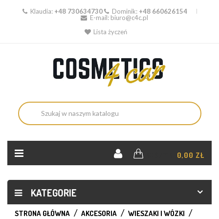
Klaudia:
+48 730634730
Dominik:
+48 660626154
E-mail:
biuro@c4c.pl
Lista życzeń
KOSZYK:
0,00 ZŁ
KATEGORIE
STRONA GŁÓWNA
AKCESORIA
WIESZAKI I WÓZKI