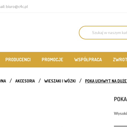
ail:
biuro@c4c.pl
PRODUCENCI
PROMOCJE
WSPÓŁPRACA
ZWRO
WNA
AKCESORIA
WIESZAKI I WÓZKI
POKA UCHWYT NA DUŻE B
POKA
Wysokie