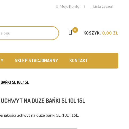
Moje Konto
Lista życzeń
0
KOSZYK:
0,00 ZŁ
TY
SKLEP STACJONARNY
KONTAKT
AŃKI 5L 10L 15L
 UCHWYT NA DUŻE BAŃKI 5L 10L 15L
j jakości uchwyt na duże banki 5L, 10L i 15L.