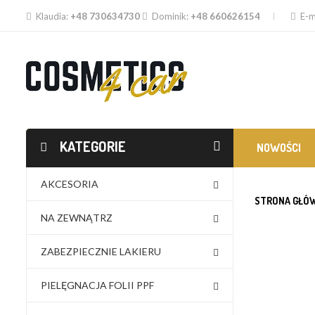
Klaudia:
+48 730634730
Dominik:
+48 660626154
E-m
KATEGORIE
NOWOŚCI
AKCESORIA
STRONA GŁÓ
NA ZEWNĄTRZ
ZABEZPIECZNIE LAKIERU
PIELĘGNACJA FOLII PPF