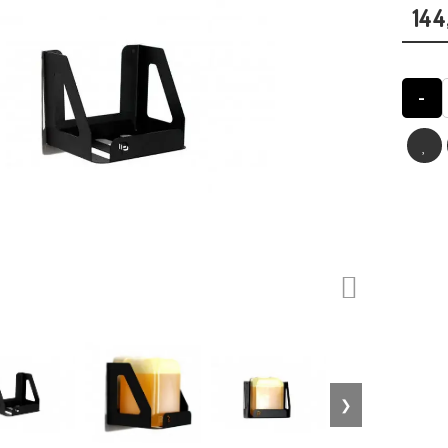
144
-

❯