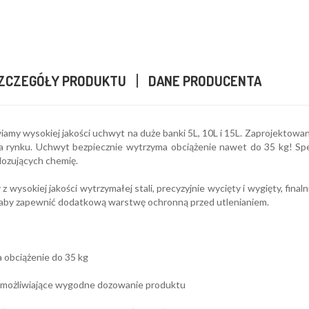
ZCZEGÓŁY PRODUKTU
DANE PRODUCENTA
amy wysokiej jakości uchwyt na duże banki 5L, 10L i 15L. Zaprojektowany
a rynku. Uchwyt bezpiecznie wytrzyma obciążenie nawet do 35 kg! Sp
dozujących chemię.
 wysokiej jakości wytrzymałej stali, precyzyjnie wycięty i wygięty, fi
 aby zapewnić dodatkową warstwę ochronną przed utlenianiem.
 obciążenie do 35 kg
 umożliwiające wygodne dozowanie produktu