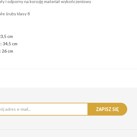
ły i odporny na korozję materiał wykończeniowy
łe śruby klasy 8
23,5 cm
: 34,5 cm
 26 cm