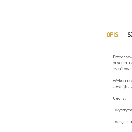
OPIS
S
Przedstawi
produkt n
kraników 
Wykonany z
zewnątrz,
Cechy:
- wytrzyma
- wcięcie