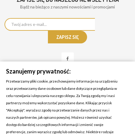
Bądż na bieżąco z naszymi nowościami i promocjami
Szanujemy prywatność:
Przetwarzamy pliki cookie, przechowujemy informacje na urządzeniu
oraz przetwarzamy dane osobowe lub dane dotyczące przeglądania w
celu rozwijania i ulepszania naszego sklepu. Za Twoją zgodą my i nasi
KONTAKT Z NAMI
partnerzy możemy wykorzystać pozyskane dane. Klikając przycisk
Adres:
Cosmetic4car
"Akceptuję", wyrażasz zgodę na przetwarzanie danych przez nas i
Budzisz 73A
naszych partnerów, jak opisano powyżej. Możesz również uzyskać
39-200 Dębica
dostęp do bardziej szczegółowych informacji i zmienić swoje
preferencje, zanim wyrazisz zgodę lub odmówisz. Niektóre rodzaje