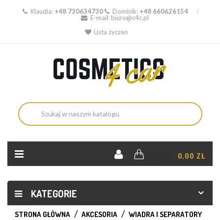
Klaudia:
+48 730634730
Dominik:
+48 660626154
E-mail:
biuro@c4c.pl
Lista życzeń
KOSZYK:
0,00 ZŁ
KATEGORIE
STRONA GŁÓWNA
AKCESORIA
WIADRA I SEPARATORY