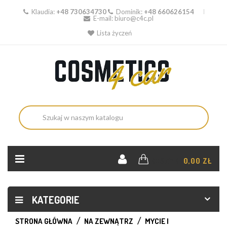
Klaudia:
+48 730634730
Dominik:
+48 660626154
E-mail:
biuro@c4c.pl
Lista życzeń
KOSZYK:
0,00 ZŁ
KATEGORIE
STRONA GŁÓWNA
NA ZEWNĄTRZ
MYCIE I