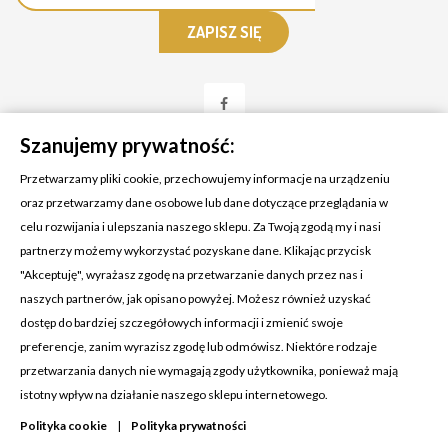
Szanujemy prywatność:
Przetwarzamy pliki cookie, przechowujemy informacje na urządzeniu
oraz przetwarzamy dane osobowe lub dane dotyczące przeglądania w
celu rozwijania i ulepszania naszego sklepu. Za Twoją zgodą my i nasi
KONTAKT Z NAMI
partnerzy możemy wykorzystać pozyskane dane. Klikając przycisk
Adres:
Cosmetic4car
"Akceptuję", wyrażasz zgodę na przetwarzanie danych przez nas i
Budzisz 73A
naszych partnerów, jak opisano powyżej. Możesz również uzyskać
39-200 Dębica
dostęp do bardziej szczegółowych informacji i zmienić swoje
preferencje, zanim wyrazisz zgodę lub odmówisz. Niektóre rodzaje
Dominik:
+48 660626154
przetwarzania danych nie wymagają zgody użytkownika, ponieważ mają
istotny wpływ na działanie naszego sklepu internetowego.
Klaudia:
+48 730634730
Polityka cookie
|
Polityka prywatności
Email:
biuro@c4c.pl