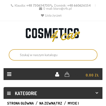
Klaudia:
+48 730634730
Dominik:
+48 660626154
E-mail:
biuro@c4c.pl
Lista życzeń
KOSZYK:
0,00 ZŁ
KATEGORIE
STRONA GŁÓWNA
NA ZEWNĄTRZ
MYCIE I