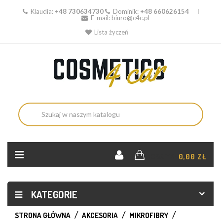
Klaudia:
+48 730634730
Dominik:
+48 660626154
E-mail:
biuro@c4c.pl
Lista życzeń
KOSZYK:
0,00 ZŁ
KATEGORIE
STRONA GŁÓWNA
AKCESORIA
MIKROFIBRY