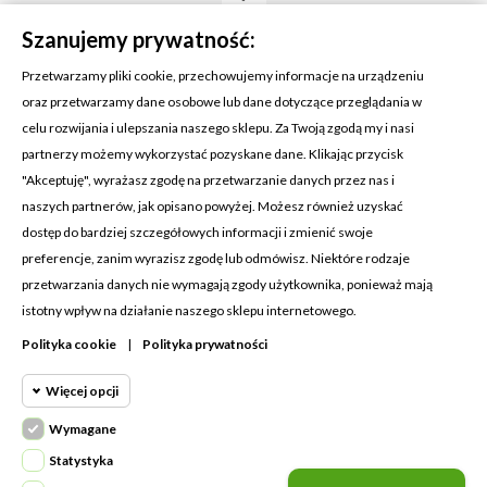
Szanujemy prywatność:
Przetwarzamy pliki cookie, przechowujemy informacje na urządzeniu
oraz przetwarzamy dane osobowe lub dane dotyczące przeglądania w
celu rozwijania i ulepszania naszego sklepu. Za Twoją zgodą my i nasi
KONTAKT Z NAMI
partnerzy możemy wykorzystać pozyskane dane. Klikając przycisk
Adres:
Cosmetic4car
"Akceptuję", wyrażasz zgodę na przetwarzanie danych przez nas i
Budzisz 73A
naszych partnerów, jak opisano powyżej. Możesz również uzyskać
39-200 Dębica
dostęp do bardziej szczegółowych informacji i zmienić swoje
preferencje, zanim wyrazisz zgodę lub odmówisz. Niektóre rodzaje
Dominik:
+48 660626154
przetwarzania danych nie wymagają zgody użytkownika, ponieważ mają
istotny wpływ na działanie naszego sklepu internetowego.
Klaudia:
+48 730634730
Polityka cookie
|
Polityka prywatności
Email:
biuro@c4c.pl
Więcej opcji
MOJE KONTO

Wymagane
Cookie funkcjonalne
PRODUKTY

Wymagane
Statystyka
Wymagane pliki cookie oraz cookie