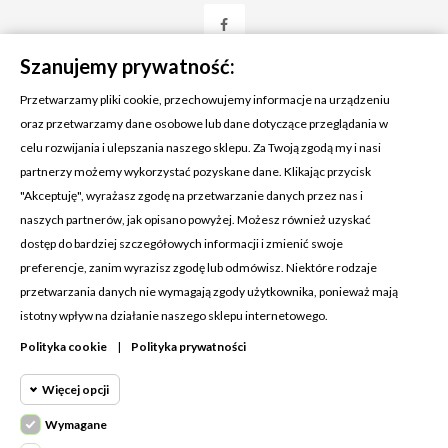
Szanujemy prywatność:
Przetwarzamy pliki cookie, przechowujemy informacje na urządzeniu
oraz przetwarzamy dane osobowe lub dane dotyczące przeglądania w
celu rozwijania i ulepszania naszego sklepu. Za Twoją zgodą my i nasi
KONTAKT Z NAMI
partnerzy możemy wykorzystać pozyskane dane. Klikając przycisk
Adres:
Cosmetic4car
"Akceptuję", wyrażasz zgodę na przetwarzanie danych przez nas i
Budzisz 73A
naszych partnerów, jak opisano powyżej. Możesz również uzyskać
39-200 Dębica
dostęp do bardziej szczegółowych informacji i zmienić swoje
preferencje, zanim wyrazisz zgodę lub odmówisz. Niektóre rodzaje
Dominik:
+48 660626154
przetwarzania danych nie wymagają zgody użytkownika, ponieważ mają
istotny wpływ na działanie naszego sklepu internetowego.
Klaudia:
+48 730634730
Polityka cookie
|
Polityka prywatności
Email:
biuro@c4c.pl
Więcej opcji
MOJE KONTO

Wymagane
Cookie funkcjonalne
PRODUKTY

Wymagane