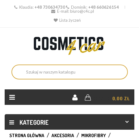
Klaudia:
+48 730634730
Dominik:
+48 660626154
E-mail:
biuro@c4c.pl
Lista życzeń
KOSZYK:
0,00 ZŁ
KATEGORIE
STRONA GŁÓWNA
AKCESORIA
MIKROFIBRY