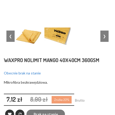
❮
❯
WAXPRO NOLIMIT MANGO 40X40CM 360GSM
Obecnie brak na stanie
Mikrofibra bezkrawędziowa.
7,12 zł
8,90 zł
Zniżka 20%
Brutto
Brak na stanie