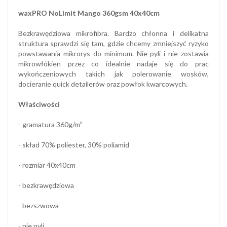
waxPRO NoLimit Mango 360gsm 40x40cm
Bezkrawędziowa mikrofibra. Bardzo chłonna i delikatna
struktura sprawdzi się tam, gdzie chcemy zmniejszyć ryzyko
powstawania mikrorys do minimum. Nie pyli i nie zostawia
mikrowłókien przez co idealnie nadaje się do prac
wykończeniowych takich jak polerowanie wosków,
docieranie quick detailerów oraz powłok kwarcowych.
Właściwości
- gramatura 360g/m²
- skład 70% poliester, 30% poliamid
- rozmiar 40x40cm
- bezkrawędziowa
- bezszwowa
- nie pyli