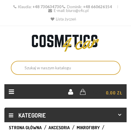
Klaudia:
+48 730634730
Dominik:
+48 660626154
E-mail:
biuro@c4c.pl
Lista życzeń
KOSZYK:
0,00 ZŁ
KATEGORIE
STRONA GŁÓWNA
AKCESORIA
MIKROFIBRY