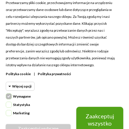
Przetwarzamy pliki cookie, przechowujemy informacje na urządzeniu
oraz przetwarzamy dane osobowe lub dane dotyczące przeglądania w
celu rozwijania i ulepszania naszego sklepu. Za Twoją zgodą my i nasi
KONTAKT Z NAMI
partnerzy możemy wykorzystać pozyskane dane. Klikając przycisk
Adres:
Cosmetic4car
"Akceptuję", wyrażasz zgodę na przetwarzanie danych przez nas i
Budzisz 73A
naszych partnerów, jak opisano powyżej. Możesz również uzyskać
39-200 Dębica
dostęp do bardziej szczegółowych informacji i zmienić swoje
preferencje, zanim wyrazisz zgodę lub odmówisz. Niektóre rodzaje
Dominik:
+48 660626154
przetwarzania danych nie wymagają zgody użytkownika, ponieważ mają
istotny wpływ na działanie naszego sklepu internetowego.
Klaudia:
+48 730634730
Polityka cookie
|
Polityka prywatności
Email:
biuro@c4c.pl
Więcej opcji
MOJE KONTO

Wymagane
Cookie funkcjonalne
PRODUKTY

Wymagane
Statystyka
Wymagane pliki cookie oraz cookie
NASZA FIRMA

Marketing
Zaakceptuj
Cookie
HttpOnly. Pliki cookie wymagane do
statystyczne
wszystko
przeglądania witryny i korzystania z jej
Zaakceptuj wybrane