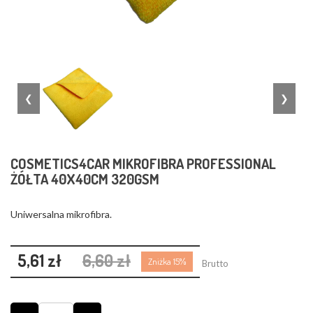
❮
❯
COSMETICS4CAR MIKROFIBRA PROFESSIONAL
ŻÓŁTA 40X40CM 320GSM
Uniwersalna mikrofibra.
5,61 zł
6,60 zł
Zniżka 15%
Brutto