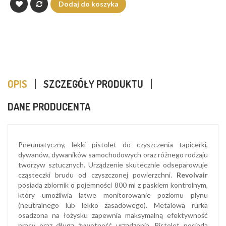
Dodaj do koszyka
OPIS
SZCZEGÓŁY PRODUKTU
DANE PRODUCENTA
Pneumatyczny, lekki pistolet do czyszczenia tapicerki,
dywanów, dywaników samochodowych oraz różnego rodzaju
tworzyw sztucznych. Urządzenie skutecznie odseparowuje
cząsteczki brudu od czyszczonej powierzchni.
Revolvair
posiada zbiornik o pojemności 800 ml z paskiem kontrolnym,
który umożliwia latwe monitorowanie poziomu plynu
(neutralnego lub lekko zasadowego). Metalowa rurka
osadzona na łożysku zapewnia maksymalną efektywność
pracy oraz długą żywotność urządzenia. Pistolet posiada