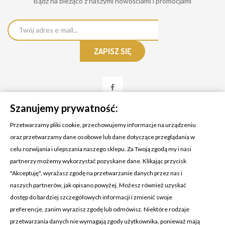
Bądż na bieżąco z naszymi nowościami i promocjami
Szanujemy prywatność:
Przetwarzamy pliki cookie, przechowujemy informacje na urządzeniu
oraz przetwarzamy dane osobowe lub dane dotyczące przeglądania w
celu rozwijania i ulepszania naszego sklepu. Za Twoją zgodą my i nasi
KONTAKT Z NAMI
partnerzy możemy wykorzystać pozyskane dane. Klikając przycisk
Adres:
Cosmetic4car
"Akceptuję", wyrażasz zgodę na przetwarzanie danych przez nas i
Budzisz 73A
naszych partnerów, jak opisano powyżej. Możesz również uzyskać
39-200 Dębica
dostęp do bardziej szczegółowych informacji i zmienić swoje
preferencje, zanim wyrazisz zgodę lub odmówisz. Niektóre rodzaje
Dominik:
+48 660626154
przetwarzania danych nie wymagają zgody użytkownika, ponieważ mają