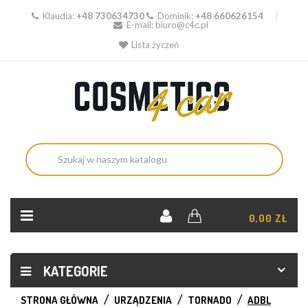
Klaudia:
+48 730634730
Dominik:
+48 660626154
E-mail:
biuro@c4c.pl
Lista życzeń
KOSZYK:
0,00 ZŁ
KATEGORIE
STRONA GŁÓWNA
URZĄDZENIA
TORNADO
ADBL